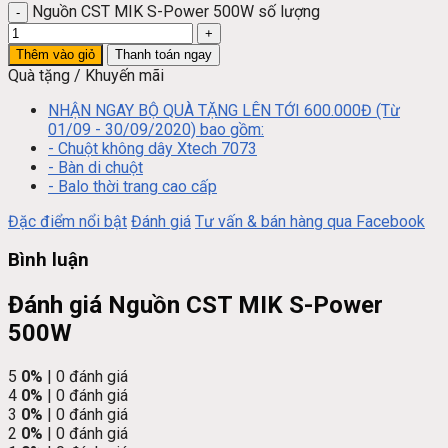
Nguồn CST MIK S-Power 500W số lượng
Thêm vào giỏ
Thanh toán ngay
Quà tặng / Khuyến mãi
NHẬN NGAY BỘ QUÀ TẶNG LÊN TỚI 600.000Đ (Từ
01/09 - 30/09/2020) bao gồm:
- Chuột không dây Xtech 7073
- Bàn di chuột
- Balo thời trang cao cấp
Đặc điểm nổi bật
Đánh giá
Tư vấn & bán hàng qua Facebook
Bình luận
Đánh giá Nguồn CST MIK S-Power
500W
5
0%
| 0 đánh giá
4
0%
| 0 đánh giá
3
0%
| 0 đánh giá
2
0%
| 0 đánh giá