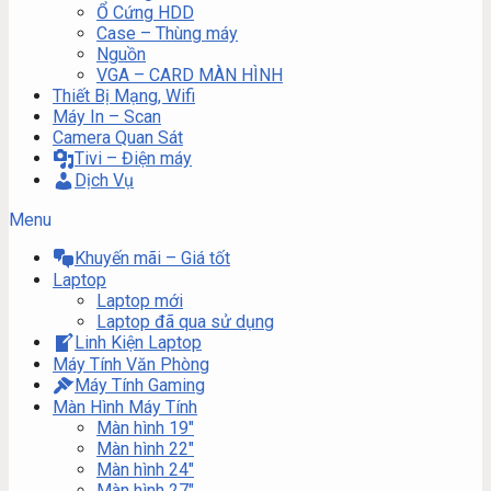
Ổ Cứng HDD
Case – Thùng máy
Nguồn
VGA – CARD MÀN HÌNH
Thiết Bị Mạng, Wifi
Máy In – Scan
Camera Quan Sát
Tivi – Điện máy
Dịch Vụ
Menu
Khuyến mãi – Giá tốt
Laptop
Laptop mới
Laptop đã qua sử dụng
Linh Kiện Laptop
Máy Tính Văn Phòng
Máy Tính Gaming
Màn Hình Máy Tính
Màn hình 19″
Màn hình 22″
Màn hình 24″
Màn hình 27″