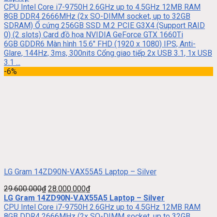
CPU Intel Core i7-9750H 2.6GHz up to 4.5GHz 12MB RAM
8GB DDR4 2666MHz (2x SO-DIMM socket, up to 32GB
SDRAM) Ổ cứng 256GB SSD M.2 PCIE G3X4 (Support RAID
0) (2 slots) Card đồ họa NVIDIA GeForce GTX 1660Ti
6GB GDDR6 Màn hình 15.6″ FHD (1920 x 1080) IPS, Anti-
Glare, 144Hz, 3ms, 300nits Cổng giao tiếp 2x USB 3.1, 1x USB
3.1 ...
-6%
LG Gram 14ZD90N-V.AX55A5 Laptop – Silver
29.600.000
₫
28.000.000
₫
LG Gram 14ZD90N-V.AX55A5 Laptop – Silver
CPU Intel Core i7-9750H 2.6GHz up to 4.5GHz 12MB RAM
8GB DDR4 2666MHz (2x SO-DIMM socket, up to 32GB