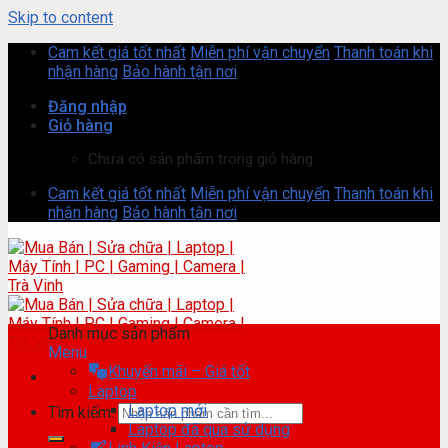
Skip to content
Cam kết giá tốt nhất
Miễn phí vận chuyển
Thanh toán khi
nhận hàng
Bảo hành tận nơi
Đăng nhập
Giỏ hàng
Chưa có sản phẩm trong giỏ hàng.
Cam kết giá tốt nhất
Miễn phí vận chuyển
Thanh toán khi
nhận hàng
Bảo hành tận nơi
Danh mục sản phẩm
Menu
Khuyến mãi – Giá tốt
Laptop
Laptop mới
Tìm kiếm:
Laptop đã qua sử dụng