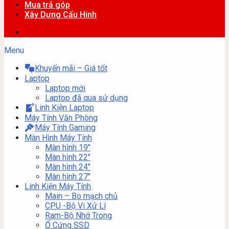
Mua trả góp
Xây Dựng Cấu Hinh
Menu
Khuyến mãi – Giá tốt
Laptop
Laptop mới
Laptop đã qua sử dụng
Linh Kiện Laptop
Máy Tính Văn Phòng
Máy Tính Gaming
Màn Hình Máy Tính
Màn hình 19″
Màn hình 22″
Màn hình 24″
Màn hình 27″
Linh Kiện Máy Tính
Main – Bo mạch chủ
CPU -Bộ Vi Xử Lí
Ram-Bộ Nhớ Trong
Ổ Cứng SSD