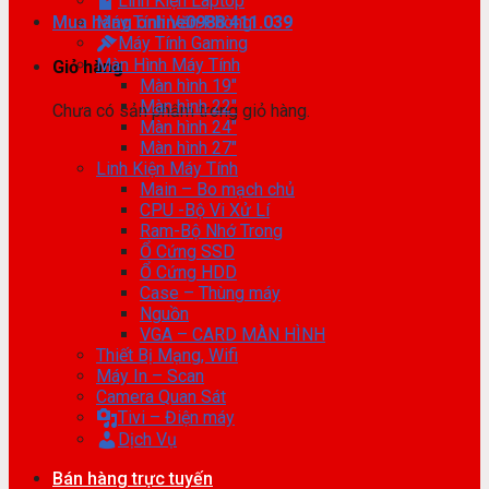
Linh Kiện Laptop
Mua hàng online
Máy Tính Văn Phòng
0988.411.039
Máy Tính Gaming
Màn Hình Máy Tính
Giỏ hàng
Màn hình 19″
Màn hình 22″
Chưa có sản phẩm trong giỏ hàng.
Màn hình 24″
Màn hình 27″
Linh Kiện Máy Tính
Main – Bo mạch chủ
CPU -Bộ Vi Xử Lí
Ram-Bộ Nhớ Trong
Ổ Cứng SSD
Ổ Cứng HDD
Case – Thùng máy
Nguồn
VGA – CARD MÀN HÌNH
Thiết Bị Mạng, Wifi
Máy In – Scan
Camera Quan Sát
Tivi – Điện máy
Dịch Vụ
Bán hàng trực tuyến