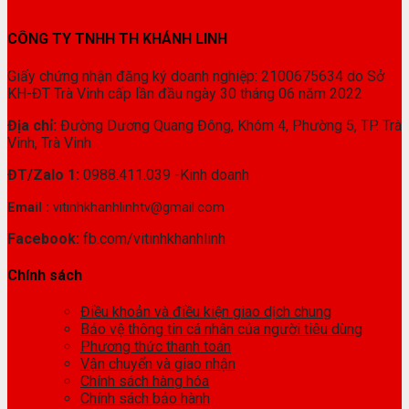
CÔNG TY TNHH TH KHÁNH LINH
Giấy chứng nhận đăng ký doanh nghiệp: 2100675634 do Sở
KH-ĐT Trà Vinh cấp lần đầu ngày 30 tháng 06 năm 2022
Địa chỉ:
Đường Dương Quang Đông, Khóm 4, Phường 5, TP. Trà
Vinh, Trà Vinh
ĐT/Zalo 1:
0988.411.039 -Kinh doanh
Email :
vitinhkhanhlinhtv@gmail.com
Facebook:
fb.com/vitinhkhanhlinh
Chính sách
Điều khoản và điều kiện giao dịch chung
Bảo vệ thông tin cá nhân của người tiêu dùng
Phương thức thanh toán
Vận chuyển và giao nhận
Chính sách hàng hóa
Chính sách bảo hành