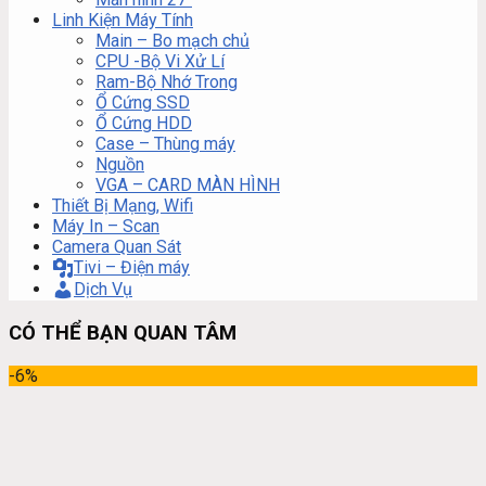
Linh Kiện Máy Tính
Main – Bo mạch chủ
CPU -Bộ Vi Xử Lí
Ram-Bộ Nhớ Trong
Ổ Cứng SSD
Ổ Cứng HDD
Case – Thùng máy
Nguồn
VGA – CARD MÀN HÌNH
Thiết Bị Mạng, Wifi
Máy In – Scan
Camera Quan Sát
Tivi – Điện máy
Dịch Vụ
CÓ THỂ BẠN QUAN TÂM
-6%