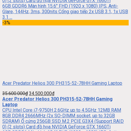
0) (2 slots) Card đồ họa NVIDIA GeForce GTX 1660Ti
6GB GDDR6 Màn hình 15.6″ FHD (1920 x 1080) IPS, Anti-
Glare, 144Hz, 3ms, 300nits Cổng giao tiếp 2x USB 3.1, 1x USB
3.1 ...
-3%
Acer Predator Helios 300 PH315-52-78HH Gaming Laptop
35.600.000
₫
34.500.000
₫
Acer Predator Helios 300 PH315-52-78HH Gaming
Laptop
CPU Intel Core i7-9750H 2.6GHz up to 4.5GHz 12MB RAM
8GB DDR4 2666MHz (2x SO-DIMM socket, up to 32GB
SDRAM) Ổ cứng 256GB SSD M.2 PCIE G3X4 (Support RAID
0) (2 slots) Card đồ họa NVIDIA GeForce GTX 1660Ti