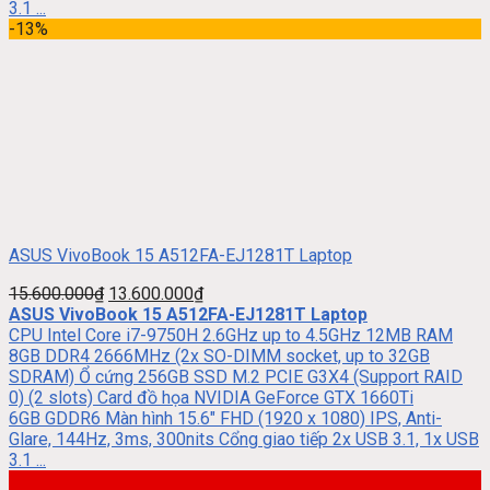
3.1 ...
-13%
ASUS VivoBook 15 A512FA-EJ1281T Laptop
15.600.000
₫
13.600.000
₫
ASUS VivoBook 15 A512FA-EJ1281T Laptop
CPU Intel Core i7-9750H 2.6GHz up to 4.5GHz 12MB RAM
8GB DDR4 2666MHz (2x SO-DIMM socket, up to 32GB
SDRAM) Ổ cứng 256GB SSD M.2 PCIE G3X4 (Support RAID
0) (2 slots) Card đồ họa NVIDIA GeForce GTX 1660Ti
6GB GDDR6 Màn hình 15.6″ FHD (1920 x 1080) IPS, Anti-
Glare, 144Hz, 3ms, 300nits Cổng giao tiếp 2x USB 3.1, 1x USB
3.1 ...