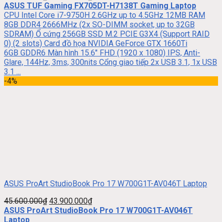
ASUS TUF Gaming FX705DT-H7138T Gaming Laptop
CPU Intel Core i7-9750H 2.6GHz up to 4.5GHz 12MB RAM
8GB DDR4 2666MHz (2x SO-DIMM socket, up to 32GB
SDRAM) Ổ cứng 256GB SSD M.2 PCIE G3X4 (Support RAID
0) (2 slots) Card đồ họa NVIDIA GeForce GTX 1660Ti
6GB GDDR6 Màn hình 15.6″ FHD (1920 x 1080) IPS, Anti-
Glare, 144Hz, 3ms, 300nits Cổng giao tiếp 2x USB 3.1, 1x USB
3.1 ...
-4%
ASUS ProArt StudioBook Pro 17 W700G1T-AV046T Laptop
45.600.000
₫
43.900.000
₫
ASUS ProArt StudioBook Pro 17 W700G1T-AV046T
Laptop