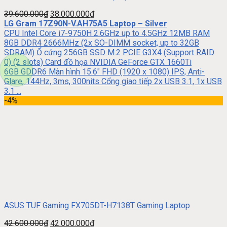
39.600.000
₫
38.000.000
₫
LG Gram 17Z90N-V.AH75A5 Laptop – Silver
CPU Intel Core i7-9750H 2.6GHz up to 4.5GHz 12MB RAM
8GB DDR4 2666MHz (2x SO-DIMM socket, up to 32GB
SDRAM) Ổ cứng 256GB SSD M.2 PCIE G3X4 (Support RAID
0) (2 slots) Card đồ họa NVIDIA GeForce GTX 1660Ti
6GB GDDR6 Màn hình 15.6″ FHD (1920 x 1080) IPS, Anti-
Glare, 144Hz, 3ms, 300nits Cổng giao tiếp 2x USB 3.1, 1x USB
3.1 ...
-4%
ASUS TUF Gaming FX705DT-H7138T Gaming Laptop
42.600.000
₫
42.000.000
₫