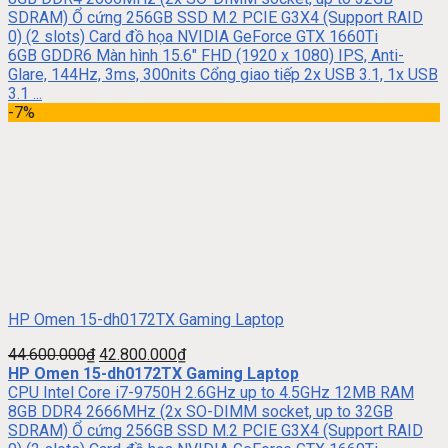
SDRAM) Ổ cứng 256GB SSD M.2 PCIE G3X4 (Support RAID
0) (2 slots) Card đồ họa NVIDIA GeForce GTX 1660Ti
6GB GDDR6 Màn hình 15.6″ FHD (1920 x 1080) IPS, Anti-
Glare, 144Hz, 3ms, 300nits Cổng giao tiếp 2x USB 3.1, 1x USB
3.1 ...
-7%
HP Omen 15-dh0172TX Gaming Laptop
44.600.000
₫
42.800.000
₫
HP Omen 15-dh0172TX Gaming Laptop
CPU Intel Core i7-9750H 2.6GHz up to 4.5GHz 12MB RAM
8GB DDR4 2666MHz (2x SO-DIMM socket, up to 32GB
SDRAM) Ổ cứng 256GB SSD M.2 PCIE G3X4 (Support RAID