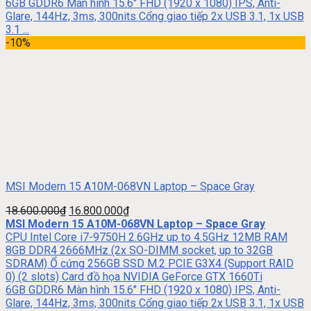
6GB GDDR6 Màn hình 15.6″ FHD (1920 x 1080) IPS, Anti-
Glare, 144Hz, 3ms, 300nits Cổng giao tiếp 2x USB 3.1, 1x USB
3.1 ...
-10%
MSI Modern 15 A10M-068VN Laptop – Space Gray
18.600.000
₫
16.800.000
₫
MSI Modern 15 A10M-068VN Laptop – Space Gray
CPU Intel Core i7-9750H 2.6GHz up to 4.5GHz 12MB RAM
8GB DDR4 2666MHz (2x SO-DIMM socket, up to 32GB
SDRAM) Ổ cứng 256GB SSD M.2 PCIE G3X4 (Support RAID
0) (2 slots) Card đồ họa NVIDIA GeForce GTX 1660Ti
6GB GDDR6 Màn hình 15.6″ FHD (1920 x 1080) IPS, Anti-
Glare, 144Hz, 3ms, 300nits Cổng giao tiếp 2x USB 3.1, 1x USB