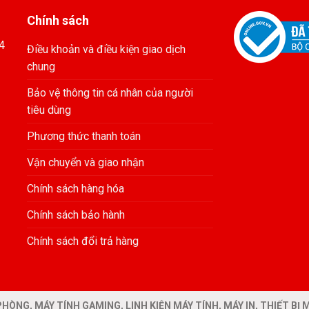
₫.
9.100.000₫.
Chính sách
4
Điều khoản và điều kiện giao dịch
chung
Bảo vệ thông tin cá nhân của người
tiêu dùng
Phương thức thanh toán
Vận chuyển và giao nhận
Chính sách hàng hóa
Chính sách bảo hành
Chính sách đổi trả hàng
HÒNG, MÁY TÍNH GAMING, LINH KIỆN MÁY TÍNH, MÁY IN, THIẾT B