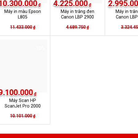
10.300.000
4.225.000
2.995.0
₫
₫
Máy in màu Epson
Máy in trắng đen
Máy in trắ
L805
Canon LBP 2900
Canon LBP
11.433.000
Giá
Giá
4.689.750
Giá
Giá
3.324.4
₫
₫
gốc
hiện
gốc
hiện
là:
tại
là:
tại
-10%
₫.
11.433.000₫.
là:
4.689.750₫.
là:
₫.
10.300.000₫.
4.225.000₫.
9.100.000
₫
Máy Scan HP
ScanJet Pro 2000
S2
10.101.000
Giá
Giá
₫
gốc
hiện
là:
tại
₫.
10.101.000₫.
là: