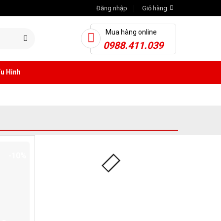
Đăng nhập
Giỏ hàng
Mua hàng online
0988.411.039
u Hinh
-10%