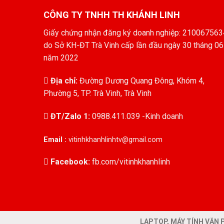
7.250.000₫.
2.250.000
CÔNG TY TNHH TH KHÁNH LINH
Giấy chứng nhận đăng ký doanh nghiệp: 210067563
do Sở KH-ĐT Trà Vinh cấp lần đầu ngày 30 tháng 06
năm 2022
Địa chỉ:
Đường Dương Quang Đông, Khóm 4,
Phường 5, TP. Trà Vinh, Trà Vinh
ĐT/Zalo 1:
0988.411.039 -Kinh doanh
Email :
vitinhkhanhlinhtv@gmail.com
Facebook:
fb.com/vitinhkhanhlinh
LAPTOP, MÁY TÍNH VĂN P