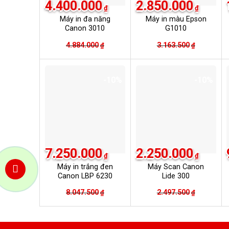
4.400.000
2.850.000
₫
₫
Máy in đa năng
Máy in màu Epson
Canon 3010
G1010
4.884.000
Giá
Giá
3.163.500
Giá
Giá
₫
₫
gốc
hiện
gốc
hiện
là:
tại
là:
tại
-10%
-10%
4.884.000₫.
là:
3.163.500
là:
4.400.000₫.
2.850.000
7.250.000
2.250.000
₫
₫
Máy in trắng đen
Máy Scan Canon
Canon LBP 6230
Lide 300
8.047.500
Giá
Giá
2.497.500
Giá
Giá
₫
₫
gốc
hiện
gốc
hiện
là:
tại
là:
tại
8.047.500₫.
là:
2.497.500
là: