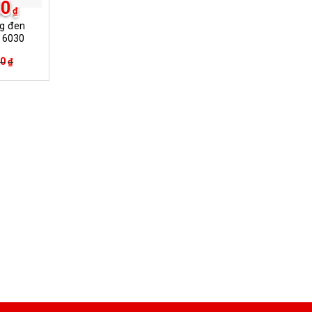
00
₫
ng đen
 6030
50
₫