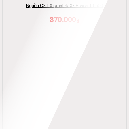
Nguồn CST Xigmatek X- Power III 500
870.000
₫