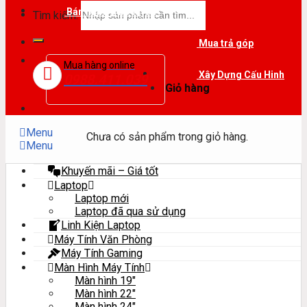
Bán hàng trực tuyến
Tìm kiếm:
Mua trả góp
Mua hàng online
Xây Dựng Cấu Hinh
0988.411.039
Giỏ hàng
Menu
Chưa có sản phẩm trong giỏ hàng.
Menu
Khuyến mãi – Giá tốt
Laptop
Laptop mới
Laptop đã qua sử dụng
Linh Kiện Laptop
Máy Tính Văn Phòng
Máy Tính Gaming
Màn Hình Máy Tính
Màn hình 19″
Màn hình 22″
Màn hình 24″