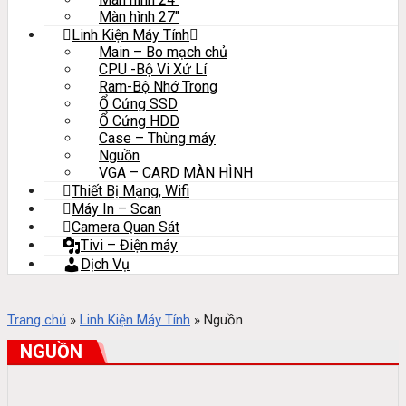
Màn hình 27″
Linh Kiện Máy Tính
Main – Bo mạch chủ
CPU -Bộ Vi Xử Lí
Ram-Bộ Nhớ Trong
Ổ Cứng SSD
Ổ Cứng HDD
Case – Thùng máy
Nguồn
VGA – CARD MÀN HÌNH
Thiết Bị Mạng, Wifi
Máy In – Scan
Camera Quan Sát
Tivi – Điện máy
Dịch Vụ
Trang chủ
»
Linh Kiện Máy Tính
»
Nguồn
NGUỒN