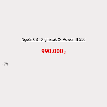
Nguồn CST Xigmatek X- Power III 550
990.000
₫
-7%