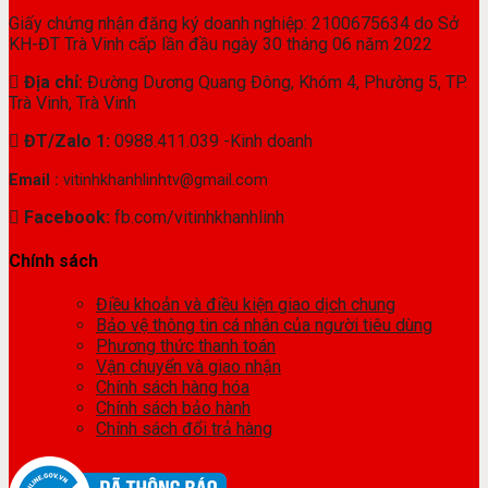
Giấy chứng nhận đăng ký doanh nghiệp: 2100675634 do Sở
KH-ĐT Trà Vinh cấp lần đầu ngày 30 tháng 06 năm 2022
Địa chỉ:
Đường Dương Quang Đông, Khóm 4, Phường 5, TP.
Trà Vinh, Trà Vinh
ĐT/Zalo 1:
0988.411.039 -Kinh doanh
Email :
vitinhkhanhlinhtv@gmail.com
Facebook:
fb.com/vitinhkhanhlinh
Chính sách
Điều khoản và điều kiện giao dịch chung
Bảo vệ thông tin cá nhân của người tiêu dùng
Phương thức thanh toán
Vận chuyển và giao nhận
Chính sách hàng hóa
Chính sách bảo hành
Chính sách đổi trả hàng