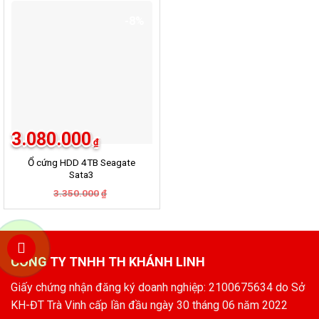
2.650.000₫.
-8%
3.080.000
₫
Ổ cứng HDD 4TB Seagate
Sata3
3.350.000
Giá
Giá
₫
gốc
hiện
là:
tại
3.350.000₫.
là:
3.080.000₫.
CÔNG TY TNHH TH KHÁNH LINH
Giấy chứng nhận đăng ký doanh nghiệp: 2100675634 do Sở
KH-ĐT Trà Vinh cấp lần đầu ngày 30 tháng 06 năm 2022