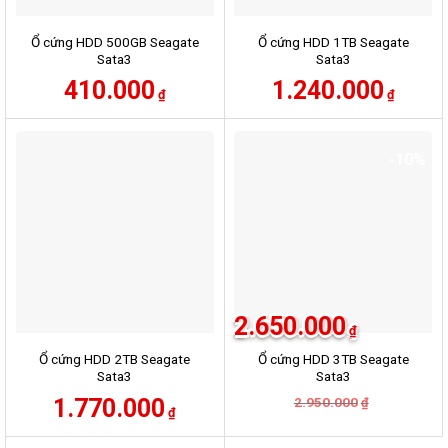
Ổ cứng HDD 500GB Seagate
Ổ cứng HDD 1TB Seagate
Sata3
Sata3
410.000
1.240.000
₫
₫
-10%
2.650.000
₫
Ổ cứng HDD 2TB Seagate
Ổ cứng HDD 3TB Seagate
Sata3
Sata3
1.770.000
2.950.000
Giá
Giá
₫
₫
gốc
hiện
là:
tại
2.950.000₫.
là: