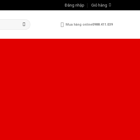
Đăng nhập
Giỏ hàng
Mua hàng online
0988.411.039