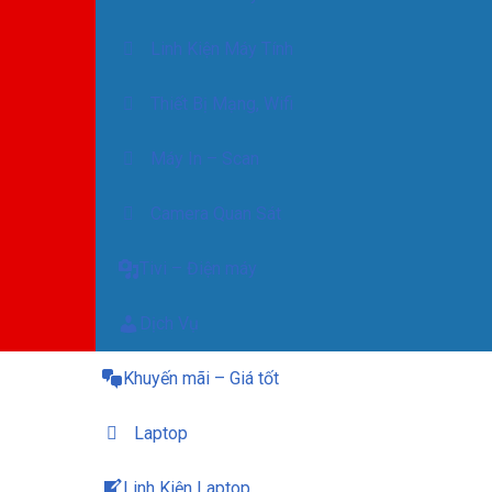
Linh Kiện Máy Tính
Thiết Bị Mạng, Wifi
Máy In – Scan
Camera Quan Sát
Tivi – Điện máy
Dịch Vụ
Khuyến mãi – Giá tốt
Laptop
Linh Kiện Laptop