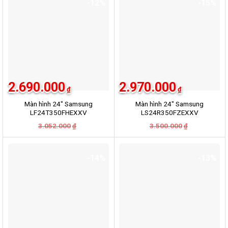
-12%
-15%
2.690.000
2.970.000
₫
₫
Màn hình 24″ Samsung
Màn hình 24″ Samsung
LF24T350FHEXXV
LS24R350FZEXXV
3.052.000
Giá
Giá
3.500.000
Giá
Giá
₫
₫
gốc
hiện
gốc
hiện
là:
tại
là:
tại
3.052.000₫.
là:
3.500.000₫.
là:
2.690.000₫.
2.970.000₫.
-14%
-13%