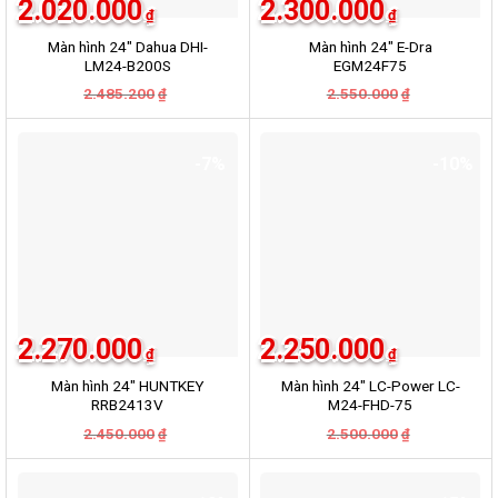
2.020.000
2.300.000
₫
₫
Màn hình 24″ Dahua DHI-
Màn hình 24″ E-Dra
LM24-B200S
EGM24F75
2.485.200
Giá
Giá
2.550.000
Giá
Giá
₫
₫
gốc
hiện
gốc
hiện
là:
tại
là:
tại
2.485.200₫.
là:
2.550.000₫.
là:
2.020.000₫.
2.300.000₫.
-7%
-10%
2.270.000
2.250.000
₫
₫
Màn hình 24″ HUNTKEY
Màn hình 24″ LC-Power LC-
RRB2413V
M24-FHD-75
2.450.000
Giá
Giá
2.500.000
Giá
Giá
₫
₫
gốc
hiện
gốc
hiện
là:
tại
là:
tại
2.450.000₫.
là:
2.500.000₫.
là:
2.270.000₫.
2.250.000₫.