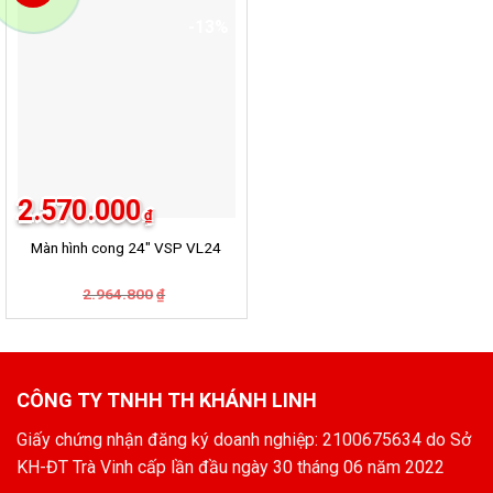
4.500.000₫.
là:
3.008.400₫.
là:
4.300.000₫.
2.660.000₫.
-13%
2.570.000
₫
Màn hình cong 24″ VSP VL24
2.964.800
Giá
Giá
₫
gốc
hiện
là:
tại
2.964.800₫.
là:
2.570.000₫.
CÔNG TY TNHH TH KHÁNH LINH
Giấy chứng nhận đăng ký doanh nghiệp: 2100675634 do Sở
KH-ĐT Trà Vinh cấp lần đầu ngày 30 tháng 06 năm 2022