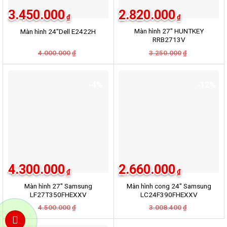
3.450.000
2.820.000
₫
₫
Màn hình 27″ HUNTKEY
Màn hình 24″Dell E2422H
RRB2713V
4.000.000
Giá
Giá
3.250.000
Giá
Giá
₫
₫
gốc
hiện
gốc
hiện
là:
tại
là:
tại
4.000.000₫.
là:
3.250.000₫.
là:
3.450.000₫.
2.820.000₫.
-4%
-12%
4.300.000
2.660.000
₫
₫
Màn hình 27″ Samsung
Màn hình cong 24″ Samsung
LF27T350FHEXXV
LC24F390FHEXXV
4.500.000
Giá
Giá
3.008.400
Giá
Giá
₫
₫
gốc
hiện
gốc
hiện
là:
tại
là:
tại