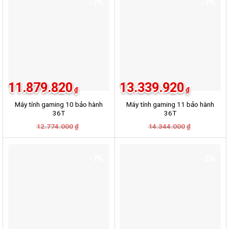
-7%
-7%
11.879.820
13.339.920
₫
₫
Máy tính gaming 10 bảo hành
Máy tính gaming 11 bảo hành
36T
36T
Giá
Giá
Giá
Giá
12.774.000
14.344.000
₫
₫
gốc
hiện
gốc
hiện
là:
tại
là:
tại
12.774.000₫.
là:
14.344.000
là:
11.879.820₫.
13.339.920
-7%
-3%