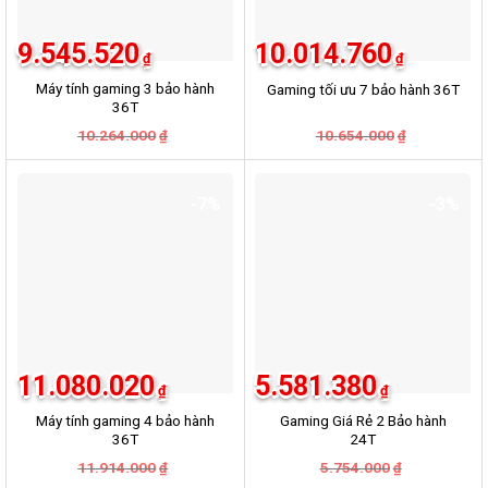
9.545.520
10.014.760
₫
₫
Máy tính gaming 3 bảo hành
Gaming tối ưu 7 bảo hành 36T
36T
Giá
Giá
Giá
Giá
10.264.000
10.654.000
₫
₫
gốc
hiện
gốc
hiện
là:
tại
là:
tại
10.264.000₫.
là:
10.654.000
là:
9.545.520₫.
10.014.760
-7%
-3%
11.080.020
5.581.380
₫
₫
Máy tính gaming 4 bảo hành
Gaming Giá Rẻ 2 Bảo hành
36T
24T
Giá
Giá
Giá
Giá
11.914.000
5.754.000
₫
₫
gốc
hiện
gốc
hiện