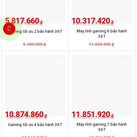
5.817.660
10.317.420
₫
₫
Máy tính gaming 6 bảo hành
Gaming tối ưu 2 bảo hành 36T
36T
Giá
Giá
Giá
Giá
6.189.000
11.094.000
₫
₫
gốc
hiện
gốc
hiện
là:
tại
là:
tại
6.189.000₫.
là:
11.094.000
là:
5.817.660₫.
10.317.420
-6%
-7%
10.874.860
11.851.920
₫
₫
Máy tính gaming 7 bảo hành
Gaming tối ưu 4 bảo hành 36T
36T
Giá
Giá
Giá
Giá