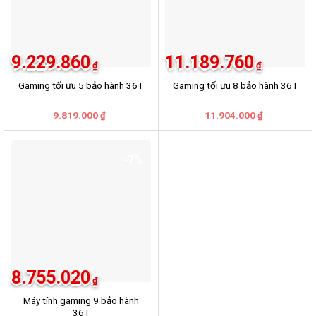
9.229.860
11.189.760
₫
₫
Gaming tối ưu 5 bảo hành 36T
Gaming tối ưu 8 bảo hành 36T
Giá
Giá
Giá
Giá
9.819.000
11.904.000
₫
₫
gốc
hiện
gốc
hiện
là:
tại
là:
tại
9.819.000₫.
là:
11.904.000
là:
9.229.860₫.
11.189.760
-7%
8.755.020
₫
Máy tính gaming 9 bảo hành
36T