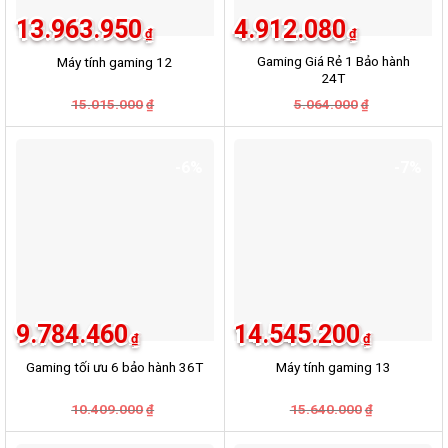
13.963.950
4.912.080
₫
₫
Gaming Giá Rẻ 1 Bảo hành
Máy tính gaming 12
24T
Giá
Giá
Giá
Giá
15.015.000
5.064.000
₫
₫
gốc
hiện
gốc
hiện
là:
tại
là:
tại
15.015.000₫.
là:
5.064.000₫.
là:
13.963.950₫.
4.912.080₫.
-6%
-7%
9.784.460
14.545.200
₫
₫
Gaming tối ưu 6 bảo hành 36T
Máy tính gaming 13
Giá
Giá
Giá
Giá
10.409.000
15.640.000
₫
₫
gốc
hiện
gốc
hiện
là:
tại
là:
tại
10.409.000₫.
là:
15.640.000
là: