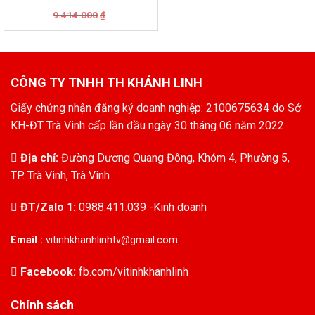
Giá
Giá
9.414.000
₫
gốc
hiện
là:
tại
9.414.000₫.
là:
8.755.020₫.
CÔNG TY TNHH TH KHÁNH LINH
Giấy chứng nhận đăng ký doanh nghiệp: 2100675634 do Sở
KH-ĐT Trà Vinh cấp lần đầu ngày 30 tháng 06 năm 2022
Địa chỉ:
Đường Dương Quang Đông, Khóm 4, Phường 5,
TP. Trà Vinh, Trà Vinh
ĐT/Zalo 1:
0988.411.039 -Kinh doanh
Email :
vitinhkhanhlinhtv@gmail.com
Facebook:
fb.com/vitinhkhanhlinh
Chính sách