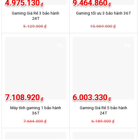
4.975.130
9.464.860
₫
₫
Gaming Giá Rẻ 3 bảo hành
Gaming tối ưu 3 bảo hành 36T
24T
Giá
Giá
Giá
Giá
5.129.000
10.069.000
₫
₫
gốc
hiện
gốc
hiện
là:
tại
là:
tại
5.129.000₫.
là:
10.069.000
là:
4.975.130₫.
9.464.860₫
-7%
-3%
7.108.920
6.003.330
₫
₫
Máy tính gaming 1 bảo hành
Gaming Giá Rẻ 5 bảo hành
36T
24T
Giá
Giá
Giá
Giá
7.644.000
6.189.000
₫
₫
gốc
hiện
gốc
hiện
là:
tại
là:
tại
7.644.000₫.
là:
6.189.000₫.
là:
7.108.920₫.
6.003.330₫.