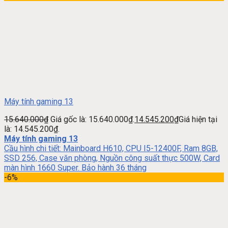
Máy tính gaming 13
15.640.000
₫
Giá gốc là: 15.640.000₫.
14.545.200
₫
Giá hiện tại
là: 14.545.200₫.
Máy tính gaming 13
Cầu hình chi tiết: Mainboard H610, CPU I5-12400F, Ram 8GB,
SSD 256, Case văn phòng, Nguồn công suất thực 500W, Card
màn hình 1660 Super. Bảo hành 36 tháng
-6%