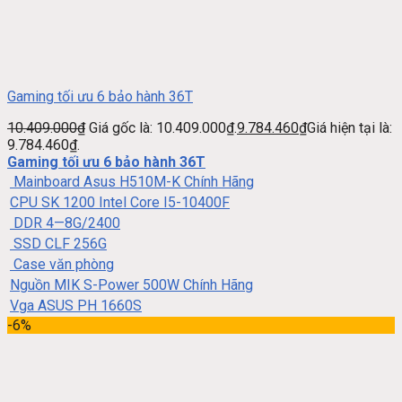
Gaming tối ưu 6 bảo hành 36T
10.409.000
₫
Giá gốc là: 10.409.000₫.
9.784.460
₫
Giá hiện tại là:
9.784.460₫.
Gaming tối ưu 6 bảo hành 36T
Mainboard Asus H510M-K Chính Hãng
CPU SK 1200 Intel Core I5-10400F
DDR 4—8G/2400
SSD CLF 256G
Case văn phòng
Nguồn MIK S-Power 500W Chính Hãng
Vga ASUS PH 1660S
-6%