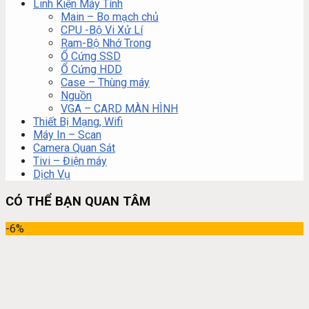
Linh Kiện Máy Tính
Main – Bo mạch chủ
CPU -Bộ Vi Xử Lí
Ram-Bộ Nhớ Trong
Ổ Cứng SSD
Ổ Cứng HDD
Case – Thùng máy
Nguồn
VGA – CARD MÀN HÌNH
Thiết Bị Mạng, Wifi
Máy In – Scan
Camera Quan Sát
Tivi – Điện máy
Dịch Vụ
CÓ THỂ BẠN QUAN TÂM
-6%