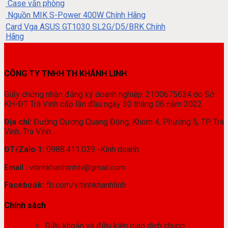
Case văn phòng
Nguồn MIK S-Power 400W Chính Hãng
Card Vga ASUS GT1030 SL2G/D5/BRK Chính
Hãng
CÔNG TY TNHH TH KHÁNH LINH
Giấy chứng nhận đăng ký doanh nghiệp: 2100675634 do Sở
KH-ĐT Trà Vinh cấp lần đầu ngày 30 tháng 06 năm 2022
Địa chỉ:
Đường Dương Quang Đông, Khóm 4, Phường 5, TP. Trà
Vinh, Trà Vinh
ĐT/Zalo 1:
0988.411.039 -Kinh doanh
Email :
vitinhkhanhlinhtv@gmail.com
Facebook:
fb.com/vitinhkhanhlinh
Chính sách
Điều khoản và điều kiện giao dịch chung