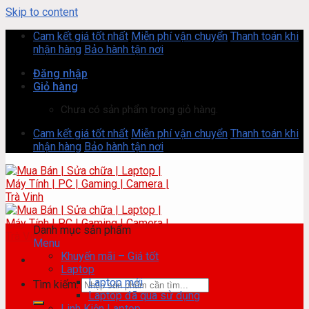
Skip to content
Cam kết giá tốt nhất
Miễn phí vận chuyển
Thanh toán khi
nhận hàng
Bảo hành tận nơi
Đăng nhập
Giỏ hàng
Chưa có sản phẩm trong giỏ hàng.
Cam kết giá tốt nhất
Miễn phí vận chuyển
Thanh toán khi
nhận hàng
Bảo hành tận nơi
Danh mục sản phẩm
Menu
Khuyến mãi – Giá tốt
Laptop
Laptop mới
Tìm kiếm:
Laptop đã qua sử dụng
Linh Kiện Laptop