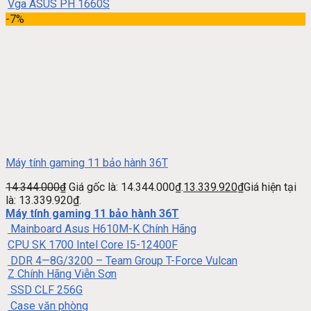
Vga ASUS PH 1660S
-7%
Máy tính gaming 11 bảo hành 36T
14.344.000
₫
Giá gốc là: 14.344.000₫.
13.339.920
₫
Giá hiện tại
là: 13.339.920₫.
Máy tính gaming 11 bảo hành 36T
Mainboard Asus H610M-K Chính Hãng
CPU SK 1700 Intel Core I5-12400F
DDR 4—8G/3200 – Team Group T-Force Vulcan
Z Chính Hãng Viễn Sơn
SSD CLF 256G
Case văn phòng