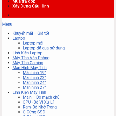
Mua trả góp
Xây Dựng Cấu Hinh
Menu
Khuyến mãi – Giá tốt
Laptop
Laptop mới
Laptop đã qua sử dụng
Linh Kiện Laptop
Máy Tính Văn Phòng
Máy Tính Gaming
Màn Hình Máy Tính
Màn hình 19″
Màn hình 22″
Màn hình 24″
Màn hình 27″
Linh Kiện Máy Tính
Main – Bo mạch chủ
CPU -Bộ Vi Xử Lí
Ram-Bộ Nhớ Trong
Ổ Cứng SSD