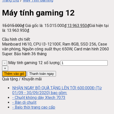
Trang chủ
/
Máy Tính Gaming
Máy tính gaming 12
15.015.000
₫
Giá gốc là: 15.015.000₫.
13.963.950
₫
Giá hiện tại
là: 13.963.950₫.
Cầu hình chi tiết:
Mainboard H610, CPU I3-12100F, Ram 8GB, SSD 256, Case
văn phòng, Nguồn công suất thực 650W, Card màn hình 2060
Super. Bảo hành 36 tháng
Máy tính gaming 12 số lượng
Thêm vào giỏ
Thanh toán ngay
Quà tặng / Khuyến mãi
NHẬN NGAY BỘ QUÀ TẶNG LÊN TỚI 600.000Đ (Từ
01/09 - 30/09/2020) bao gồm:
- Chuột không dây Xtech 7073
- Bàn di chuột
- Balo thời trang cao cấp