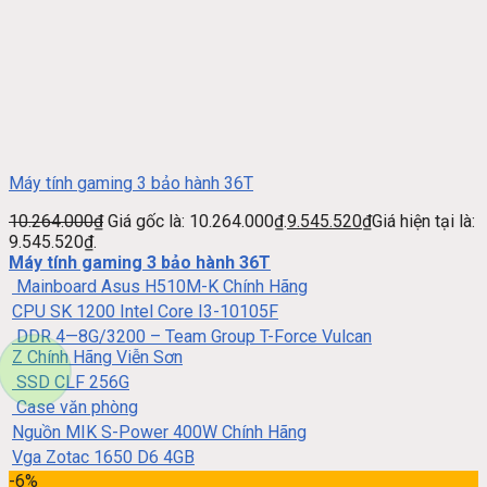
Máy tính gaming 3 bảo hành 36T
10.264.000
₫
Giá gốc là: 10.264.000₫.
9.545.520
₫
Giá hiện tại là:
9.545.520₫.
Máy tính gaming 3 bảo hành 36T
Mainboard Asus H510M-K Chính Hãng
CPU SK 1200 Intel Core I3-10105F
DDR 4—8G/3200 – Team Group T-Force Vulcan
Z Chính Hãng Viễn Sơn
SSD CLF 256G
Case văn phòng
Nguồn MIK S-Power 400W Chính Hãng
Vga Zotac 1650 D6 4GB
-6%