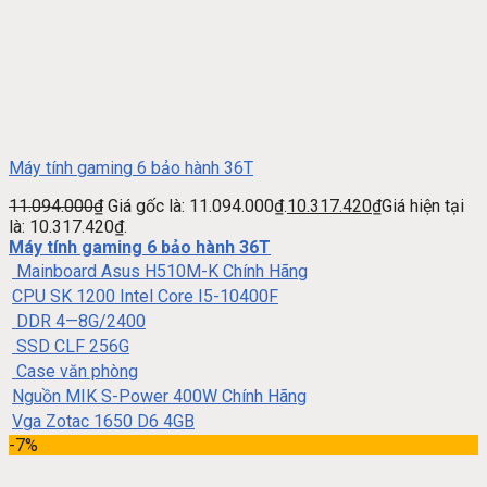
Máy tính gaming 6 bảo hành 36T
11.094.000
₫
Giá gốc là: 11.094.000₫.
10.317.420
₫
Giá hiện tại
là: 10.317.420₫.
Máy tính gaming 6 bảo hành 36T
Mainboard Asus H510M-K Chính Hãng
CPU SK 1200 Intel Core I5-10400F
DDR 4—8G/2400
SSD CLF 256G
Case văn phòng
Nguồn MIK S-Power 400W Chính Hãng
Vga Zotac 1650 D6 4GB
-7%