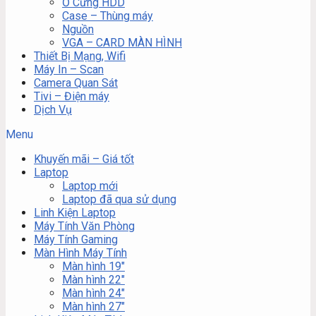
Ổ Cứng HDD
Case – Thùng máy
Nguồn
VGA – CARD MÀN HÌNH
Thiết Bị Mạng, Wifi
Máy In – Scan
Camera Quan Sát
Tivi – Điện máy
Dịch Vụ
Menu
Khuyến mãi – Giá tốt
Laptop
Laptop mới
Laptop đã qua sử dụng
Linh Kiện Laptop
Máy Tính Văn Phòng
Máy Tính Gaming
Màn Hình Máy Tính
Màn hình 19″
Màn hình 22″
Màn hình 24″
Màn hình 27″