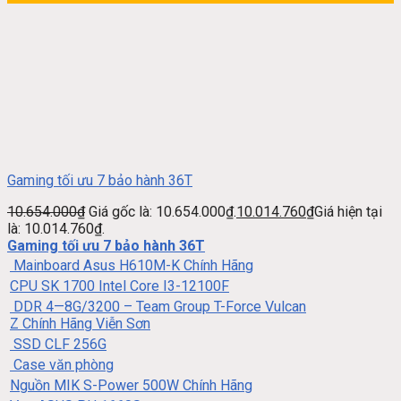
Gaming tối ưu 7 bảo hành 36T
10.654.000
₫
Giá gốc là: 10.654.000₫.
10.014.760
₫
Giá hiện tại
là: 10.014.760₫.
Gaming tối ưu 7 bảo hành 36T
Mainboard Asus H610M-K Chính Hãng
CPU SK 1700 Intel Core I3-12100F
DDR 4—8G/3200 – Team Group T-Force Vulcan
Z Chính Hãng Viễn Sơn
SSD CLF 256G
Case văn phòng
Nguồn MIK S-Power 500W Chính Hãng