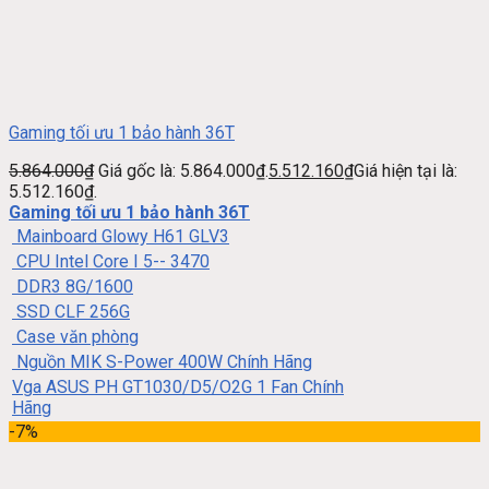
Gaming tối ưu 1 bảo hành 36T
5.864.000
₫
Giá gốc là: 5.864.000₫.
5.512.160
₫
Giá hiện tại là:
5.512.160₫.
Gaming tối ưu 1 bảo hành 36T
Mainboard Glowy H61 GLV3
CPU Intel Core I 5-- 3470
DDR3 8G/1600
SSD CLF 256G
Case văn phòng
Nguồn MIK S-Power 400W Chính Hãng
Vga ASUS PH GT1030/D5/O2G 1 Fan Chính
Hãng
-7%