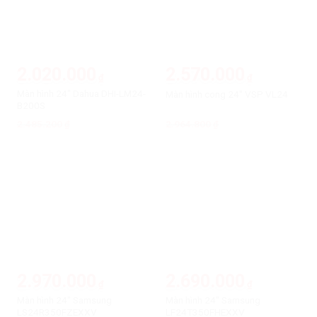
2.020.000
2.570.000
₫
₫
Màn hình 24″ Dahua DHI-LM24-
Màn hình cong 24″ VSP VL24
B200S
2.485.200
Giá
Giá
2.964.800
Giá
Giá
₫
₫
gốc
hiện
gốc
hiện
là:
tại
là:
tại
2.485.200₫.
là:
2.964.800₫.
là:
2.020.000₫.
2.570.000₫.
-15%
-12%
2.970.000
2.690.000
₫
₫
Màn hình 24″ Samsung
Màn hình 24″ Samsung
LS24R350FZEXXV
LF24T350FHEXXV