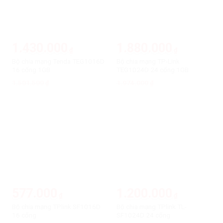
1.430.000
1.880.000
₫
₫
Bộ chia mạng Tenda TEG1016D
Bộ chia mạng TP-Link
16 cổng 1GB
TEG1024D 24 cổng 1GB
1.501.500
Giá
Giá
1.974.000
Giá
Giá
₫
₫
gốc
hiện
gốc
hiện
là:
tại
là:
tại
1.501.500₫.
là:
1.974.000₫.
là:
1.430.000₫.
1.880.000₫.
-5%
-5%
577.000
1.200.000
₫
₫
Bộ chia mạng TPlink SF1016D
Bộ chia mạng TPlink TL-
16 cổng
SF1024D 24 cổng