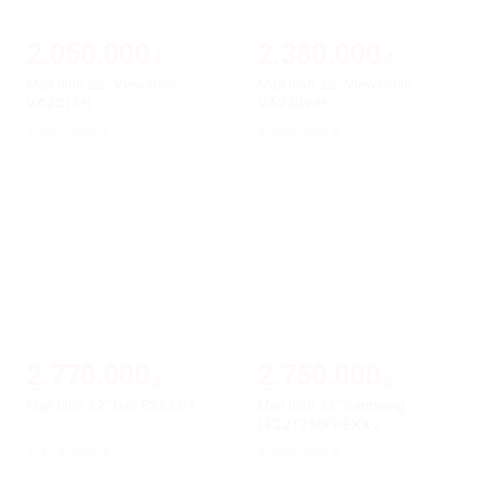
2.050.000
2.380.000
₫
₫
Màn hình 22″ Viewsonic
Màn hình 22″ Viewsonic
VA2215H
VA2209-H
2.267.200
Giá
Giá
2.550.600
Giá
Giá
₫
₫
gốc
hiện
gốc
hiện
là:
tại
là:
tại
2.267.200₫.
là:
2.550.600₫.
là:
2.050.000₫.
2.380.000₫.
-13%
-8%
2.770.000
2.750.000
₫
₫
Màn hình 22″ Samsung
Màn hình 22″ Dell E2222H
LF22T350FHEXXV
3.171.900
Giá
Giá
2.997.500
Giá
Giá
₫
₫
gốc
hiện
gốc
hiện
là:
tại
là:
tại