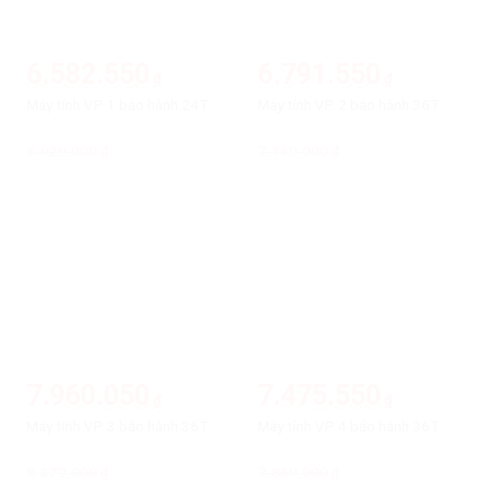
6.582.550
6.791.550
₫
₫
Máy tính VP 1 bảo hành 24T
Máy tính VP 2 bảo hành 36T
6.929.000
Giá
Giá
7.149.000
Giá
Giá
₫
₫
gốc
hiện
gốc
hiện
là:
tại
là:
tại
6.929.000₫.
là:
7.149.000₫.
là:
6.582.550₫.
6.791.550₫.
-5%
-5%
7.960.050
7.475.550
₫
₫
Máy tính VP 3 bảo hành 36T
Máy tính VP 4 bảo hành 36T
8.379.000
Giá
Giá
7.869.000
Giá
Giá
₫
₫
gốc
hiện
gốc
hiện