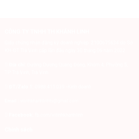
viks
crickex
CÔNG TY TNHH TH KHÁNH LINH
Giấy chứng nhận đăng ký doanh nghiệp: 2100675634 do Sở
KH-ĐT Trà Vinh cấp lần đầu ngày 30 tháng 06 năm 2022
Địa chỉ:
Đường Dương Quang Đông, Khóm 4, Phường 5,
TP. Trà Vinh, Trà Vinh
ĐT/Zalo 1:
0988.411.039 -Kinh doanh
Email :
vitinhkhanhlinhtv@gmail.com
Facebook:
fb.com/vitinhkhanhlinh
Chính sách