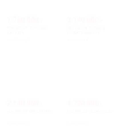
1.760.000
2.140.000
₫
₫
Màn hình 19″ Viewsonic
Màn hình 19″ Samsung
VA1903A
LS19A330NHEXXV
2.027.000
Giá
Giá
2.430.000
Giá
Giá
₫
₫
gốc
hiện
gốc
hiện
là:
tại
là:
tại
2.027.000₫.
là:
2.430.000₫.
là:
1.760.000₫.
2.140.000₫.
-9%
-10%
2.140.000
1.720.000
₫
₫
Màn hình 19″ Dell E1916HV
Màn hình 22″ GLOWY GL22
2.345.000
Giá
Giá
1.907.500
Giá
Giá
₫
₫
gốc
hiện
gốc
hiện