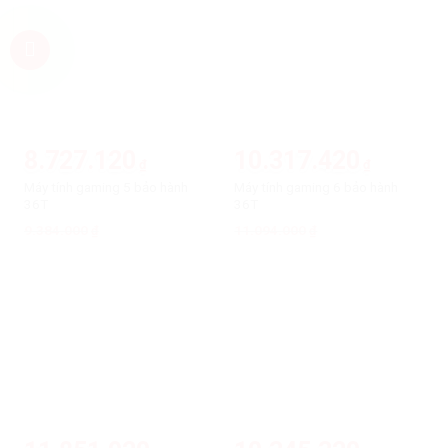
-7%
-7%
8.727.120
10.317.420
₫
₫
Máy tính gaming 5 bảo hành
Máy tính gaming 6 bảo hành
36T
36T
9.384.000
Giá
Giá
11.094.000
Giá
Giá
₫
₫
gốc
hiện
gốc
hiện
là:
tại
là:
tại
9.384.000₫.
là:
11.094.000₫.
là:
8.727.120₫.
10.317.420₫.
-7%
-7%