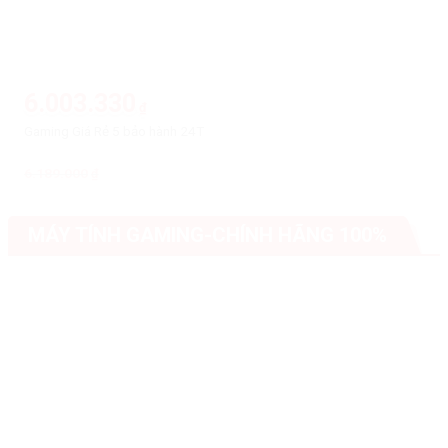
6.003.330
₫
Gaming Giá Rẻ 5 bảo hành 24T
6.189.000
Giá
Giá
₫
gốc
hiện
là:
tại
6.189.000₫.
là:
6.003.330₫.
MÁY TÍNH GAMING-CHÍNH HÃNG 100%
-7%
-7%