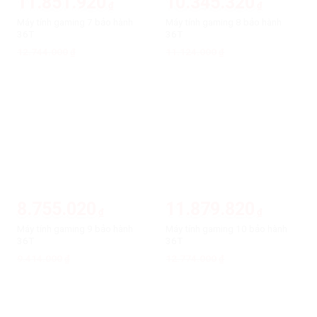
11.851.920
10.345.320
₫
₫
Máy tính gaming 7 bảo hành
Máy tính gaming 8 bảo hành
36T
36T
12.744.000
Giá
Giá
11.124.000
Giá
Giá
₫
₫
gốc
hiện
gốc
hiện
là:
tại
là:
tại
12.744.000₫.
là:
11.124.000₫.
là:
11.851.920₫.
10.345.320₫.
-7%
-7%
8.755.020
11.879.820
₫
₫
Máy tính gaming 9 bảo hành
Máy tính gaming 10 bảo hành
36T
36T
9.414.000
Giá
Giá
12.774.000
Giá
Giá
₫
₫
gốc
hiện
gốc
hiện
là:
tại
là:
tại
9.414.000₫.
là:
12.774.000₫.
là:
8.755.020₫.
11.879.820₫.
-7%