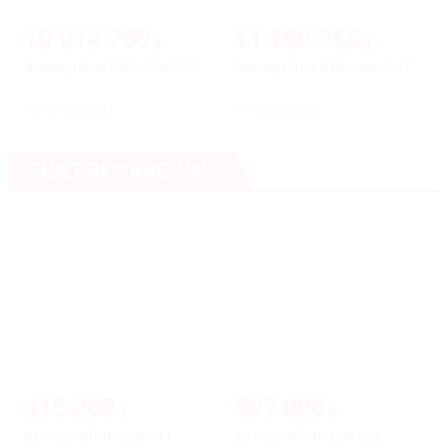
10.014.760
11.189.760
₫
₫
Gaming tối ưu 7 bảo hành 36T
Gaming tối ưu 8 bảo hành 36T
10.654.000
Giá
Giá
11.904.000
Giá
Giá
₫
₫
gốc
hiện
gốc
hiện
là:
tại
là:
tại
10.654.000₫.
là:
11.904.000₫.
là:
10.014.760₫.
11.189.760₫.
THIẾT BỊ MẠNG-WIFI
-5%
-5%
415.000
597.000
₫
₫
Bộ Phát Wifi TP-Link 841
Bộ Phát Wifi TP-Link C50