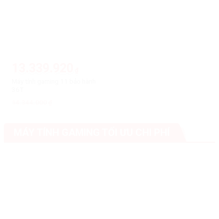
13.339.920
₫
Máy tính gaming 11 bảo hành
36T
14.344.000
Giá
Giá
₫
gốc
hiện
là:
tại
14.344.000₫.
là:
13.339.920₫.
MÁY TÍNH GAMING TỐI ƯU CHI PHÍ
-6%
-6%