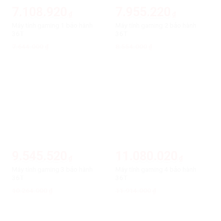
7.108.920
7.955.220
₫
₫
Máy tính gaming 1 bảo hành
Máy tính gaming 2 bảo hành
36T
36T
7.644.000
Giá
Giá
8.554.000
Giá
Giá
₫
₫
gốc
hiện
gốc
hiện
là:
tại
là:
tại
7.644.000₫.
là:
8.554.000₫.
là:
7.108.920₫.
7.955.220₫.
-7%
-7%
9.545.520
11.080.020
₫
₫
Máy tính gaming 3 bảo hành
Máy tính gaming 4 bảo hành
36T
36T
10.264.000
Giá
Giá
11.914.000
Giá
Giá
₫
₫
gốc
hiện
gốc
hiện
là:
tại
là:
tại
10.264.000₫.
là:
11.914.000₫.
là:
9.545.520₫.
11.080.020₫.