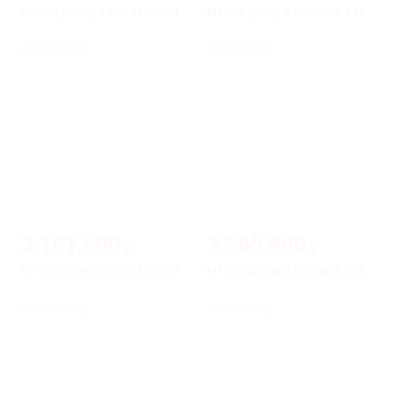
MT văn phòng 5 bảo hành 24T
MT văn phòng 6 bảo hành 24T
2.910.000
Giá
Giá
3.100.000
Giá
Giá
₫
₫
gốc
hiện
gốc
hiện
là:
tại
là:
tại
2.910.000₫.
là:
3.100.000₫.
là:
2.822.700₫.
3.007.000₫.
-3%
-3%
3.181.600
3.365.900
₫
₫
MT văn phòng 7 bảo hành 24T
MT văn phòng 8 bảo hành 24T
3.280.000
Giá
Giá
3.470.000
Giá
Giá
₫
₫
gốc
hiện
gốc
hiện
là:
tại
là:
tại
3.280.000₫.
là:
3.470.000₫.
là:
3.181.600₫.
3.365.900₫.
-5%
-5%