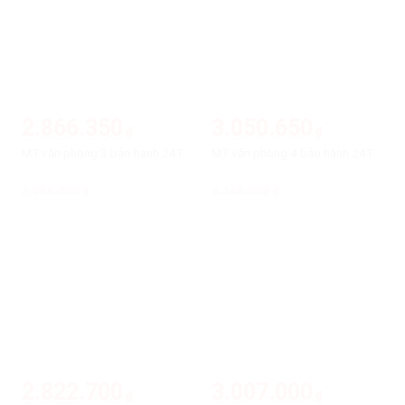
2.866.350
3.050.650
₫
₫
MT văn phòng 3 bảo hành 24T
MT văn phòng 4 bảo hành 24T
2.955.000
Giá
Giá
3.145.000
Giá
Giá
₫
₫
gốc
hiện
gốc
hiện
là:
tại
là:
tại
2.955.000₫.
là:
3.145.000₫.
là:
2.866.350₫.
3.050.650₫.
-3%
-3%
2.822.700
3.007.000
₫
₫