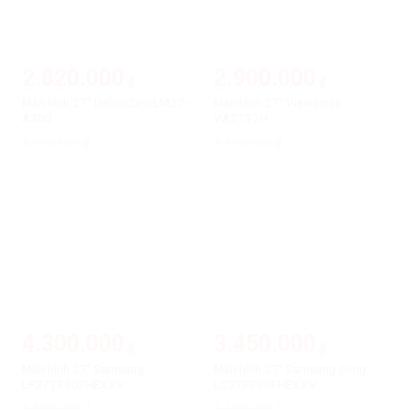
2.820.000
2.900.000
₫
₫
Màn hình 27″ Dahua DHI-LM27-
Màn hình 27″ Viewsonic
A200
VA2732H
3.100.000
Giá
Giá
3.300.000
Giá
Giá
₫
₫
gốc
hiện
gốc
hiện
là:
tại
là:
tại
3.100.000₫.
là:
3.300.000₫.
là:
2.820.000₫.
2.900.000₫.
-4%
-16%
4.300.000
3.450.000
₫
₫
Màn hình 27″ Samsung
Màn hình 27″ Samsung cong
LF27T350FHEXXV
LC27F390FHEXXV
4.500.000
Giá
Giá
4.100.000
Giá
Giá
₫
₫