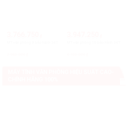
3.766.750
3.947.250
₫
₫
MT văn phòng 9 bảo hành 24T
MT văn phòng 10 bảo hành 24T
3.965.000
Giá
Giá
4.155.000
Giá
Giá
₫
₫
gốc
hiện
gốc
hiện
là:
tại
là:
tại
3.965.000₫.
là:
4.155.000₫.
là:
3.766.750₫.
3.947.250₫.
MÁY TÍNH VĂN PHÒNG HIỆU SUẤT CAO-
CHÍNH HÃNG 100%
-5%
-5%