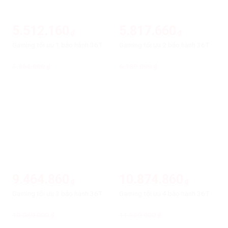
5.512.160
5.817.660
₫
₫
Gaming tối ưu 1 bảo hành 36T
Gaming tối ưu 2 bảo hành 36T
5.864.000
Giá
Giá
6.189.000
Giá
Giá
₫
₫
gốc
hiện
gốc
hiện
là:
tại
là:
tại
5.864.000₫.
là:
6.189.000₫.
là:
5.512.160₫.
5.817.660₫.
-6%
-6%
9.464.860
10.874.860
₫
₫
Gaming tối ưu 3 bảo hành 36T
Gaming tối ưu 4 bảo hành 36T
10.069.000
Giá
Giá
11.569.000
Giá
Giá
₫
₫
gốc
hiện
gốc
hiện
là:
tại
là:
tại