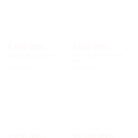
4.400.000
7.250.000
₫
₫
Máy in trắng đen Canon LBP
Máy in đa năng Canon 3010
6230
4.884.000
Giá
Giá
8.047.500
Giá
Giá
₫
₫
gốc
hiện
gốc
hiện
là:
tại
là:
tại
4.884.000₫.
là:
8.047.500₫.
là:
4.400.000₫.
7.250.000₫.
-10%
-10%
2.850.000
10.300.000