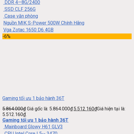
DDR 4—8G/2400
SSD CLF 256G
Case văn phòng
Nguồn MIK S-Power 500W Chính Hãng
Vga Zotac 1650 D6 4GB
-6%
Gaming tối ưu 1 bảo hành 36T
5.864.000
₫
Giá gốc là: 5.864.000₫.
5.512.160
₫
Giá hiện tại là:
5.512.160₫.
Gaming tối ưu 1 bảo hành 36T
Mainboard Glowy H61 GLV3
CPU Intel Core I 5-- 3470