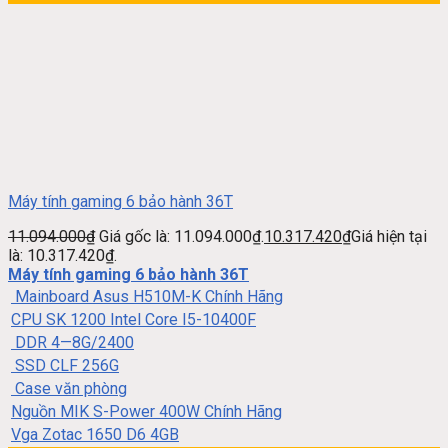
Máy tính gaming 6 bảo hành 36T
11.094.000
₫
Giá gốc là: 11.094.000₫.
10.317.420
₫
Giá hiện tại
là: 10.317.420₫.
Máy tính gaming 6 bảo hành 36T
Mainboard Asus H510M-K Chính Hãng
CPU SK 1200 Intel Core I5-10400F
DDR 4—8G/2400
SSD CLF 256G
Case văn phòng
Nguồn MIK S-Power 400W Chính Hãng
Vga Zotac 1650 D6 4GB