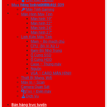
Linh Kiện Laptop
Mua hàng online
Máy Tính Văn Phòng
0988.411.039
Máy Tính Gaming
Màn Hình Máy Tính
Màn hình 19″
Màn hình 22″
Màn hình 24″
Màn hình 27″
Linh Kiện Máy Tính
Main – Bo mạch chủ
CPU -Bộ Vi Xử Lí
Ram-Bộ Nhớ Trong
Ổ Cứng SSD
Ổ Cứng HDD
Case – Thùng máy
Nguồn
VGA – CARD MÀN HÌNH
Thiết Bị Mạng, Wifi
Máy In – Scan
Camera Quan Sát
Tivi – Điện máy
Dịch Vụ
Bán hàng trực tuyến