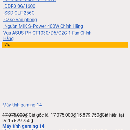
DDR3 8G/1600
SSD CLF 256G
Case văn phòng
Nguồn MIK S-Power 400W Chính Hãng
Vga ASUS PH GT1030/D5/O2G 1 Fan Chính
Hãng
-7%
Máy tính gaming 14
17.075.000
₫
Giá gốc là: 17.075.000₫.
15.879.750
₫
Giá hiện tại
là: 15.879.750₫.
Máy tính gaming 14