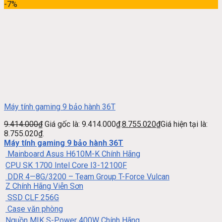
-7%
Máy tính gaming 9 bảo hành 36T
9.414.000
₫
Giá gốc là: 9.414.000₫.
8.755.020
₫
Giá hiện tại là:
8.755.020₫.
Máy tính gaming 9 bảo hành 36T
Mainboard Asus H610M-K Chính Hãng
CPU SK 1700 Intel Core I3-12100F
DDR 4—8G/3200 – Team Group T-Force Vulcan
Z Chính Hãng Viễn Sơn
SSD CLF 256G
Case văn phòng
Nguồn MIK S-Power 400W Chính Hãng