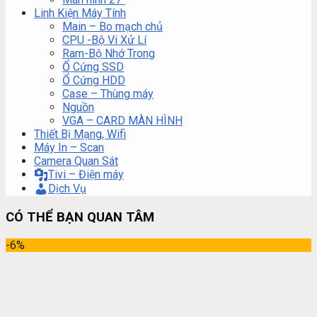
Linh Kiện Máy Tính
Main – Bo mạch chủ
CPU -Bộ Vi Xử Lí
Ram-Bộ Nhớ Trong
Ổ Cứng SSD
Ổ Cứng HDD
Case – Thùng máy
Nguồn
VGA – CARD MÀN HÌNH
Thiết Bị Mạng, Wifi
Máy In – Scan
Camera Quan Sát
Tivi – Điện máy
Dịch Vụ
CÓ THỂ BẠN QUAN TÂM
-6%