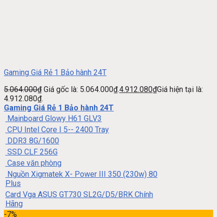
Gaming Giá Rẻ 1 Bảo hành 24T
5.064.000
₫
Giá gốc là: 5.064.000₫.
4.912.080
₫
Giá hiện tại là:
4.912.080₫.
Gaming Giá Rẻ 1 Bảo hành 24T
Mainboard Glowy H61 GLV3
CPU Intel Core I 5-- 2400 Tray
DDR3 8G/1600
SSD CLF 256G
Case văn phòng
Nguồn Xigmatek X- Power III 350 (230w) 80
Plus
Card Vga ASUS GT730 SL2G/D5/BRK Chính
Hãng
-7%