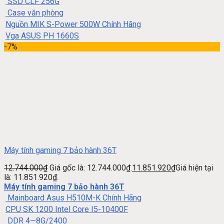
SSD CLF 256G
Case văn phòng
Nguồn MIK S-Power 500W Chính Hãng
Vga ASUS PH 1660S
-7%
Máy tính gaming 7 bảo hành 36T
12.744.000
₫
Giá gốc là: 12.744.000₫.
11.851.920
₫
Giá hiện tại
là: 11.851.920₫.
Máy tính gaming 7 bảo hành 36T
Mainboard Asus H510M-K Chính Hãng
CPU SK 1200 Intel Core I5-10400F
DDR 4—8G/2400