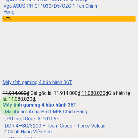
Vga ASUS PH GT1030/D5/O2G 1 Fan Chính
Hãng
-7%
Máy tính gaming 4 bảo hành 36T
11.914.000
₫
Giá gốc là: 11.914.000₫.
11.080.020
₫
Giá hiện tại
là: 11.080.020₫.
Máy tính gaming 4 bảo hành 36T
Mainboard Asus H510M-K Chính Hãng
CPU Intel Core I3-10105F
DDR 4—8G/3200 – Team Group T-Force Vulcan
Z Chính Hãng Viễn Sơn