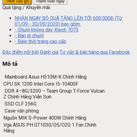
Thêm vào giỏ
Thanh toán ngay
Quà tặng / Khuyến mãi
NHẬN NGAY BỘ QUÀ TẶNG LÊN TỚI 600.000Đ (Từ
01/09 - 30/09/2020) bao gồm:
- Chuột không dây Xtech 7073
- Bàn di chuột
- Balo thời trang cao cấp
Đặc điểm nổi bật
Đánh giá
Tư vấn & bán hàng qua Facebook
Mô tả
Mainboard Asus H510M-K Chính Hãng
CPU SK 1200 Intel Core I5-10400F
DDR 4—8G/3200 – Team Group T-Force Vulcan
Z Chính Hãng Viễn Sơn
SSD CLF 256G
Case văn phòng
Nguồn MIK S-Power 400W Chính Hãng
Vga ASUS PH GT1030/D5/O2G 1 Fan Chính
Hãng