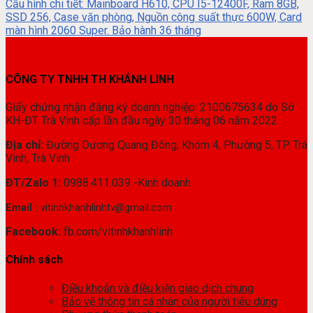
Cầu hình chi tiết: Mainboard H610, CPU I5-12400F, Ram 8GB,
SSD 256, Case văn phòng, Nguồn công suất thực 600W, Card
màn hình 2060 Super. Bảo hành 36 tháng
CÔNG TY TNHH TH KHÁNH LINH
Giấy chứng nhận đăng ký doanh nghiệp: 2100675634 do Sở
KH-ĐT Trà Vinh cấp lần đầu ngày 30 tháng 06 năm 2022
Địa chỉ:
Đường Dương Quang Đông, Khóm 4, Phường 5, TP. Trà
Vinh, Trà Vinh
ĐT/Zalo 1:
0988.411.039 -Kinh doanh
Email :
vitinhkhanhlinhtv@gmail.com
Facebook:
fb.com/vitinhkhanhlinh
Chính sách
Điều khoản và điều kiện giao dịch chung
Bảo vệ thông tin cá nhân của người tiêu dùng