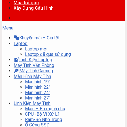
Mua trả góp
Xây Dựng Cấu Hinh
Menu
Khuyến mãi – Giá tốt
Laptop
Laptop mới
Laptop đã qua sử dụng
Linh Kiện Laptop
Máy Tính Văn Phòng
Máy Tính Gaming
Màn Hình Máy Tính
Màn hình 19″
Màn hình 22″
Màn hình 24″
Màn hình 27″
Linh Kiện Máy Tính
Main – Bo mạch chủ
CPU -Bộ Vi Xử Lí
Ram-Bộ Nhớ Trong
Ổ Cứng SSD