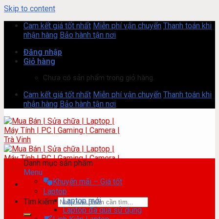
Skip to content
Cam kết giá tốt nhất
Miễn phí vận chuyển
Thanh toán khi
nhận hàng
Bảo hành tận nơi
Đăng nhập
Giỏ hàng
Chưa có sản phẩm trong giỏ hàng.
Cam kết giá tốt nhất
Miễn phí vận chuyển
Thanh toán khi
nhận hàng
Bảo hành tận nơi
Danh mục sản phẩm
Menu
Khuyến mãi – Giá tốt
Laptop
Laptop mới
Tìm kiếm:
Laptop đã qua sử dụng