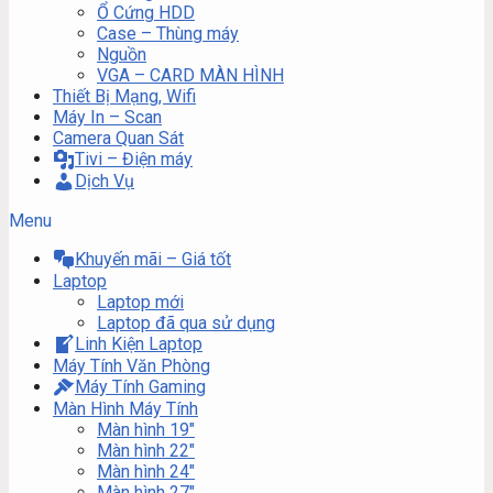
Ổ Cứng HDD
Case – Thùng máy
Nguồn
VGA – CARD MÀN HÌNH
Thiết Bị Mạng, Wifi
Máy In – Scan
Camera Quan Sát
Tivi – Điện máy
Dịch Vụ
Menu
Khuyến mãi – Giá tốt
Laptop
Laptop mới
Laptop đã qua sử dụng
Linh Kiện Laptop
Máy Tính Văn Phòng
Máy Tính Gaming
Màn Hình Máy Tính
Màn hình 19″
Màn hình 22″
Màn hình 24″
Màn hình 27″