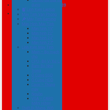
Laptop đã qua sử
dụng
Mua hàng online
0988.411.039
Linh Kiện Laptop
Máy Tính Văn Phòng
Máy Tính Gaming
Màn Hình Máy Tính
Màn hình 19″
Màn hình 22″
Màn hình 24″
Màn hình 27″
Linh Kiện Máy Tính
Main – Bo mạch
chủ
CPU -Bộ Vi Xử Lí
Ram-Bộ Nhớ
Trong
Ổ Cứng SSD
Ổ Cứng HDD
Case – Thùng
máy
Nguồn
VGA – CARD
MÀN HÌNH
Thiết Bị Mạng, Wifi