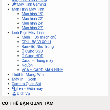
Máy Tính Gaming
Màn Hình Máy Tính
Màn hình 19″
Màn hình 22″
Màn hình 24″
Màn hình 27″
Linh Kiện Máy Tính
Main – Bo mạch chủ
CPU -Bộ Vi Xử Lí
Ram-Bộ Nhớ Trong
Ổ Cứng SSD
Ổ Cứng HDD
Case – Thùng máy
Nguồn
VGA – CARD MÀN HÌNH
Thiết Bị Mạng, Wifi
Máy In – Scan
Camera Quan Sát
Tivi – Điện máy
Dịch Vụ
CÓ THỂ BẠN QUAN TÂM