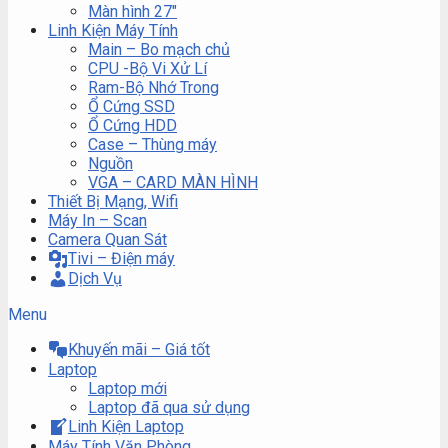
Màn hình 27″
Linh Kiện Máy Tính
Main – Bo mạch chủ
CPU -Bộ Vi Xử Lí
Ram-Bộ Nhớ Trong
Ổ Cứng SSD
Ổ Cứng HDD
Case – Thùng máy
Nguồn
VGA – CARD MÀN HÌNH
Thiết Bị Mạng, Wifi
Máy In – Scan
Camera Quan Sát
Tivi – Điện máy
Dịch Vụ
Menu
Khuyến mãi – Giá tốt
Laptop
Laptop mới
Laptop đã qua sử dụng
Linh Kiện Laptop
Máy Tính Văn Phòng