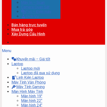
Máy In – Scan
Camera Quan Sát
Tivi – Điện máy
Dịch Vụ
Bán hàng trực tuyến
Mua trả góp
Xây Dựng Cấu Hinh
Menu
Khuyến mãi – Giá tốt
Laptop
Laptop mới
Laptop đã qua sử dụng
Linh Kiện Laptop
Máy Tính Văn Phòng
Máy Tính Gaming
Màn Hình Máy Tính
Màn hình 19″
Màn hình 22″
Màn hình 24″