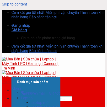
Skip to content
Cam kết giá tốt nhất
Miễn phí vận chuyển
Thanh toán khi
nhận hàng
Bảo hành tận nơi
Đăng nhập
Giỏ hàng
Chưa có sản phẩm trong giỏ hàng.
Cam kết giá tốt nhất
Miễn phí vận chuyển
Thanh toán khi
nhận hàng
Bảo hành tận nơi
Danh mục sản phẩm
Menu
Khuyến mãi – Giá tốt
Laptop
Tìm kiếm:
Laptop mới