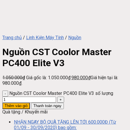
Trang chủ
/
Linh Kiện Máy Tính
/
Nguồn
Nguồn CST Coolor Master
PC400 Elite V3
1.050.000
₫
Giá gốc là: 1.050.000₫.
980.000
₫
Giá hiện tại là:
980.000₫.
Nguồn CST Coolor Master PC400 Elite V3 số lượng
Thêm vào giỏ
Thanh toán ngay
Quà tặng / Khuyến mãi
NHẬN NGAY BỘ QUÀ TẶNG LÊN TỚI 600.000Đ (Từ
01/09 - 30/09/2020) bao gồm: