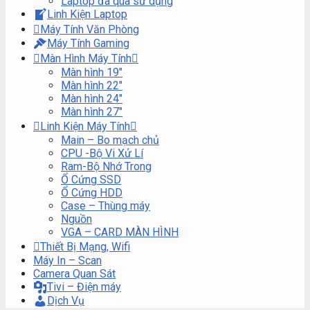
Laptop đã qua sử dụng
Linh Kiện Laptop
Máy Tính Văn Phòng
Máy Tính Gaming
Màn Hình Máy Tính
Màn hình 19″
Màn hình 22″
Màn hình 24″
Màn hình 27″
Linh Kiện Máy Tính
Main – Bo mạch chủ
CPU -Bộ Vi Xử Lí
Ram-Bộ Nhớ Trong
Ổ Cứng SSD
Ổ Cứng HDD
Case – Thùng máy
Nguồn
VGA – CARD MÀN HÌNH
Thiết Bị Mạng, Wifi
Máy In – Scan
Camera Quan Sát
Tivi – Điện máy
Dịch Vụ