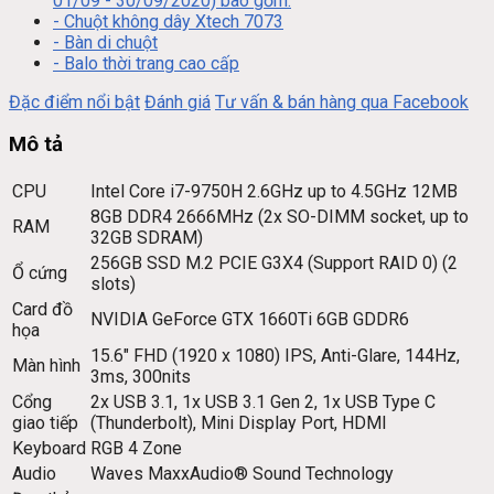
01/09 - 30/09/2020) bao gồm:
- Chuột không dây Xtech 7073
- Bàn di chuột
- Balo thời trang cao cấp
Đặc điểm nổi bật
Đánh giá
Tư vấn & bán hàng qua Facebook
Mô tả
CPU
Intel Core i7-9750H 2.6GHz up to 4.5GHz 12MB
8GB DDR4 2666MHz (2x SO-DIMM socket, up to
RAM
32GB SDRAM)
256GB SSD M.2 PCIE G3X4 (Support RAID 0) (2
Ổ cứng
slots)
Card đồ
NVIDIA GeForce GTX 1660Ti 6GB GDDR6
họa
15.6″ FHD (1920 x 1080) IPS, Anti-Glare, 144Hz,
Màn hình
3ms, 300nits
Cổng
2x USB 3.1, 1x USB 3.1 Gen 2, 1x USB Type C
giao tiếp
(Thunderbolt), Mini Display Port, HDMI
Keyboard
RGB 4 Zone
Audio
Waves MaxxAudio® Sound Technology