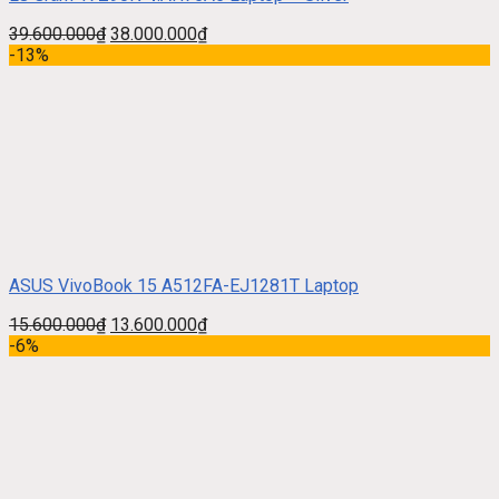
39.600.000
₫
38.000.000
₫
-13%
ASUS VivoBook 15 A512FA-EJ1281T Laptop
15.600.000
₫
13.600.000
₫
-6%