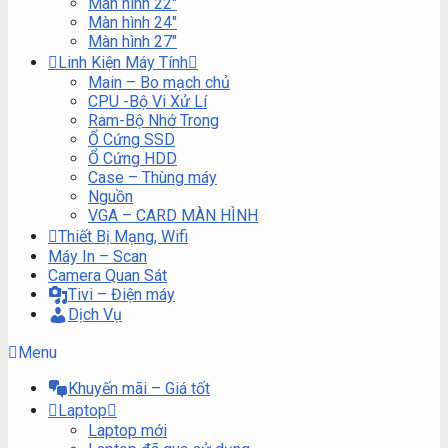
Màn hình 22″
Màn hình 24″
Màn hình 27″
Linh Kiện Máy Tính
Main – Bo mạch chủ
CPU -Bộ Vi Xử Lí
Ram-Bộ Nhớ Trong
Ổ Cứng SSD
Ổ Cứng HDD
Case – Thùng máy
Nguồn
VGA – CARD MÀN HÌNH
Thiết Bị Mạng, Wifi
Máy In – Scan
Camera Quan Sát
Tivi – Điện máy
Dịch Vụ
Menu
Khuyến mãi – Giá tốt
Laptop
Laptop mới