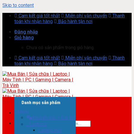
Skip to content
Cam kết giá tốt nhất
Miễn phí vận chuyển
Thanh
toán khi nhận hàng
Bảo hành tận nơi
Đăng nhập
Giỏ hàng
Chưa có sản phẩm trong giỏ hàng.
Cam kết giá tốt nhất
Miễn phí vận chuyển
Thanh
toán khi nhận hàng
Bảo hành tận nơi
Danh mục sản phẩm
Menu
Khuyến mãi – Giá tốt
Tìm kiếm:
Laptop
Laptop mới