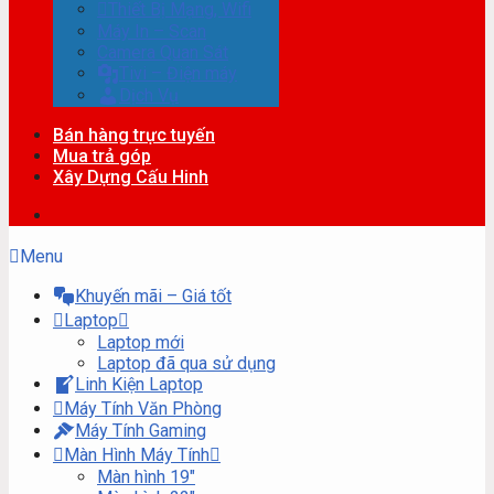
Thiết Bị Mạng, Wifi
Máy In – Scan
Camera Quan Sát
Tivi – Điện máy
Dịch Vụ
Bán hàng trực tuyến
Mua trả góp
Xây Dựng Cấu Hinh
Menu
Khuyến mãi – Giá tốt
Laptop
Laptop mới
Laptop đã qua sử dụng
Linh Kiện Laptop
Máy Tính Văn Phòng
Máy Tính Gaming
Màn Hình Máy Tính
Màn hình 19″