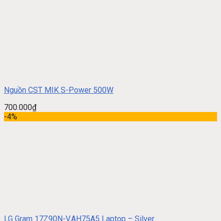
Nguồn CST MIK S-Power 500W
700.000
₫
-4%
LG Gram 17Z90N-V.AH75A5 Laptop – Silver