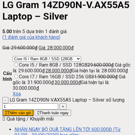
LG Gram 14ZD90N-V.AX55A5
Laptop – Silver
5.00
trên 5 dựa trên
1
đánh giá
(
1
đánh giá của khách hàng)
Giá:
29.600.000
₫
Giá:
28.000.000
₫
Core I5 / Ram 8GB / SSD 128GB
29.600.000
₫
Giá gốc
là: 29.600.000₫.
28.000.000
₫
Giá hiện tại là: 28.000.000₫.
Cấu
Core I7 / Ram 16GB / SSD 256 GB
31.900.000
₫
Giá
hình
gốc là: 31.900.000₫.
30.000.000
₫
Giá hiện tại là:
30.000.000₫.
Xóa
LG Gram 14ZD90N-V.AX55A5 Laptop – Silver số lượng
Thêm vào giỏ
Thanh toán ngay
Quà tặng / Khuyến mãi
NHẬN NGAY BỘ QUÀ TẶNG LÊN TỚI 600.000Đ (Từ