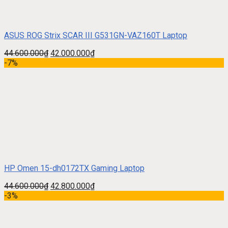
ASUS ROG Strix SCAR III G531GN-VAZ160T Laptop
44.600.000
₫
42.000.000
₫
-7%
HP Omen 15-dh0172TX Gaming Laptop
44.600.000
₫
42.800.000
₫
-3%