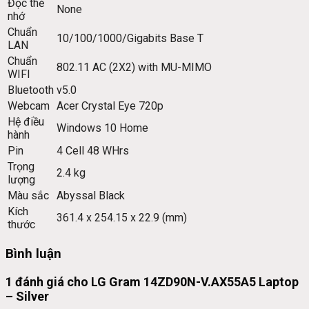
Đọc thẻ
None
nhớ
Chuẩn
10/100/1000/Gigabits Base T
LAN
Chuẩn
802.11 AC (2X2) with MU-MIMO
WIFI
Bluetooth
v5.0
Webcam
Acer Crystal Eye 720p
Hệ điều
Windows 10 Home
hành
Pin
4 Cell 48 WHrs
Trọng
2.4 kg
lượng
Màu sắc
Abyssal Black
Kích
361.4 x 254.15 x 22.9 (mm)
thước
Bình luận
1 đánh giá cho
LG Gram 14ZD90N-V.AX55A5 Laptop
– Silver