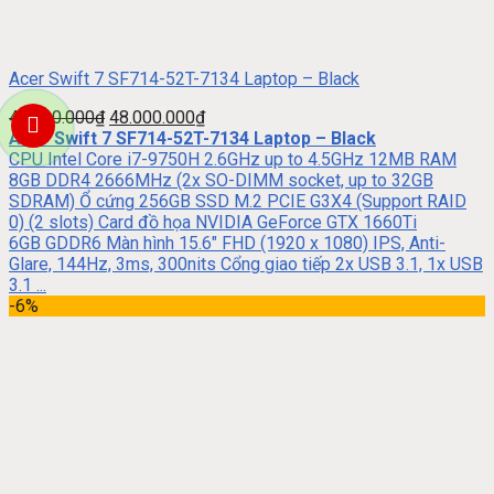
Acer Swift 7 SF714-52T-7134 Laptop – Black
49.600.000
₫
48.000.000
₫
Acer Swift 7 SF714-52T-7134 Laptop – Black
CPU Intel Core i7-9750H 2.6GHz up to 4.5GHz 12MB RAM
8GB DDR4 2666MHz (2x SO-DIMM socket, up to 32GB
SDRAM) Ổ cứng 256GB SSD M.2 PCIE G3X4 (Support RAID
0) (2 slots) Card đồ họa NVIDIA GeForce GTX 1660Ti
6GB GDDR6 Màn hình 15.6″ FHD (1920 x 1080) IPS, Anti-
Glare, 144Hz, 3ms, 300nits Cổng giao tiếp 2x USB 3.1, 1x USB
3.1 ...
-6%