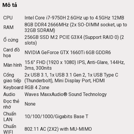
Mô tả
CPU
Intel Core i7-9750H 2.6GHz up to 4.5GHz 12MB
8GB DDR4 2666MHz (2x SO-DIMM socket, up to
RAM
32GB SDRAM)
256GB SSD M.2 PCIE G3X4 (Support RAID 0) (2
Ổ cứng
slots)
Card đồ
NVIDIA GeForce GTX 1660Ti 6GB GDDR6
họa
15.6″ FHD (1920 x 1080) IPS, Anti-Glare, 144Hz,
Màn hình
3ms, 300nits
Cổng
2x USB 3.1, 1x USB 3.1 Gen 2, 1x USB Type C
giao tiếp
(Thunderbolt), Mini Display Port, HDMI
Keyboard
RGB 4 Zone
Audio
Waves MaxxAudio® Sound Technology
Đọc thẻ
None
nhớ
Chuẩn
10/100/1000/Gigabits Base T
LAN
Chuẩn
802.11 AC (2X2) with MU-MIMO
WIFI