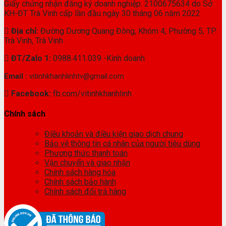
Giấy chứng nhận đăng ký doanh nghiệp: 2100675634 do Sở
KH-ĐT Trà Vinh cấp lần đầu ngày 30 tháng 06 năm 2022
Địa chỉ:
Đường Dương Quang Đông, Khóm 4, Phường 5, TP.
Trà Vinh, Trà Vinh
ĐT/Zalo 1:
0988.411.039 -Kinh doanh
Email :
vitinhkhanhlinhtv@gmail.com
Facebook:
fb.com/vitinhkhanhlinh
Chính sách
Điều khoản và điều kiện giao dịch chung
Bảo vệ thông tin cá nhân của người tiêu dùng
Phương thức thanh toán
Vận chuyển và giao nhận
Chính sách hàng hóa
Chính sách bảo hành
Chính sách đổi trả hàng