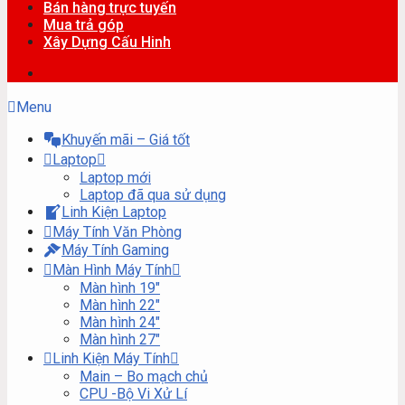
Bán hàng trực tuyến
Mua trả góp
Xây Dựng Cấu Hinh
Menu
Khuyến mãi – Giá tốt
Laptop
Laptop mới
Laptop đã qua sử dụng
Linh Kiện Laptop
Máy Tính Văn Phòng
Máy Tính Gaming
Màn Hình Máy Tính
Màn hình 19″
Màn hình 22″
Màn hình 24″
Màn hình 27″
Linh Kiện Máy Tính
Main – Bo mạch chủ
CPU -Bộ Vi Xử Lí