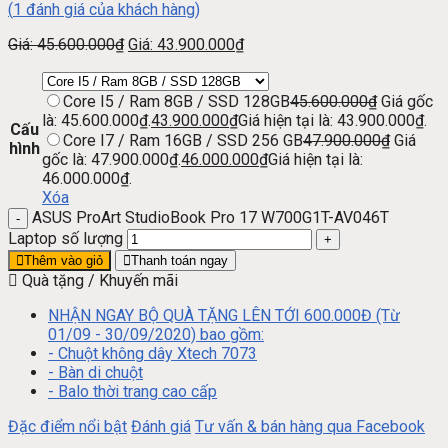
(
1
đánh giá của khách hàng)
Giá:
45.600.000
₫
Giá:
43.900.000
₫
Core I5 / Ram 8GB / SSD 128GB
45.600.000
₫
Giá gốc
là: 45.600.000₫.
43.900.000
₫
Giá hiện tại là: 43.900.000₫.
Cấu
Core I7 / Ram 16GB / SSD 256 GB
47.900.000
₫
Giá
hình
gốc là: 47.900.000₫.
46.000.000
₫
Giá hiện tại là:
46.000.000₫.
Xóa
ASUS ProArt StudioBook Pro 17 W700G1T-AV046T
Laptop số lượng
Thêm vào giỏ
Thanh toán ngay
Quà tặng / Khuyến mãi
NHẬN NGAY BỘ QUÀ TẶNG LÊN TỚI 600.000Đ (Từ
01/09 - 30/09/2020) bao gồm:
- Chuột không dây Xtech 7073
- Bàn di chuột
- Balo thời trang cao cấp
Đặc điểm nổi bật
Đánh giá
Tư vấn & bán hàng qua Facebook