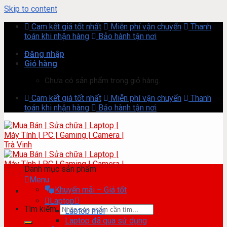
Skip to content
Cam kết giá tốt nhất
Miễn phí vận chuyển
Thanh
toán khi nhận hàng
Bảo hành tận nơi
Đăng nhập
Giỏ hàng
Chưa có sản phẩm trong giỏ hàng.
Cam kết giá tốt nhất
Miễn phí vận chuyển
Thanh
toán khi nhận hàng
Bảo hành tận nơi
Danh mục sản phẩm
Menu
Khuyến mãi – Giá tốt
Laptop
Tìm kiếm:
Laptop mới
Laptop đã qua sử dụng