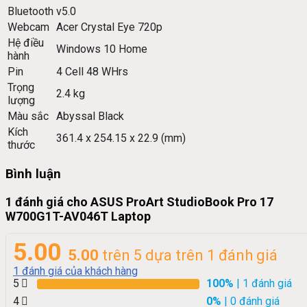
Bluetooth
v5.0
Webcam
Acer Crystal Eye 720p
Hệ điều
Windows 10 Home
hành
Pin
4 Cell 48 WHrs
Trọng
2.4 kg
lượng
Màu sắc
Abyssal Black
Kích
361.4 x 254.15 x 22.9 (mm)
thước
Bình luận
1 đánh giá cho
ASUS ProArt StudioBook Pro 17
W700G1T-AV046T Laptop
5.00
5.00
trên 5 dựa trên
1
đánh giá
1
đánh giá của khách hàng
5
100%
| 1 đánh giá
4
0%
| 0 đánh giá