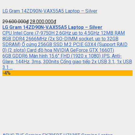
LG Gram 14ZD90N-V.AX55A5 Laptop – Silver
29.600.000
₫
28.000.000
₫
LG Gram 14ZD90N-V.AX55A5 Laptop – Silver
CPU Intel Core i7-9750H 2.6GHz up to 4.5GHz 12MB RAM
8GB DDR4 2666MHz (2x SO-DIMM socket, up to 32GB
SDRAM) Ổ cứng 256GB SSD M.2 PCIE G3X4 (Support RAID
0) (2 slots) Card đồ họa NVIDIA GeForce GTX 1660Ti
6GB GDDR6 Màn hình 15.6″ FHD (1920 x 1080) IPS, Anti-
Glare, 144Hz, 3ms, 300nits Cổng giao tiếp 2x USB 3.1, 1x USB
3.1 ...
-4%