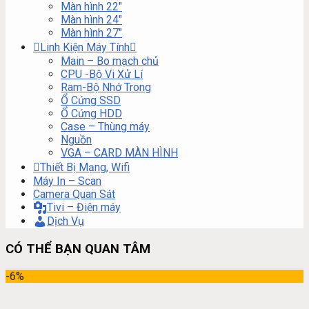
Màn hình 22″
Màn hình 24″
Màn hình 27″
Linh Kiện Máy Tính
Main – Bo mạch chủ
CPU -Bộ Vi Xử Lí
Ram-Bộ Nhớ Trong
Ổ Cứng SSD
Ổ Cứng HDD
Case – Thùng máy
Nguồn
VGA – CARD MÀN HÌNH
Thiết Bị Mạng, Wifi
Máy In – Scan
Camera Quan Sát
Tivi – Điện máy
Dịch Vụ
CÓ THỂ BẠN QUAN TÂM
-6%