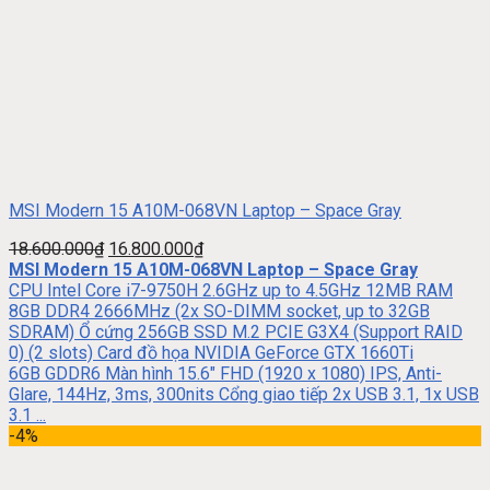
MSI Modern 15 A10M-068VN Laptop – Space Gray
18.600.000
₫
16.800.000
₫
MSI Modern 15 A10M-068VN Laptop – Space Gray
CPU Intel Core i7-9750H 2.6GHz up to 4.5GHz 12MB RAM
8GB DDR4 2666MHz (2x SO-DIMM socket, up to 32GB
SDRAM) Ổ cứng 256GB SSD M.2 PCIE G3X4 (Support RAID
0) (2 slots) Card đồ họa NVIDIA GeForce GTX 1660Ti
6GB GDDR6 Màn hình 15.6″ FHD (1920 x 1080) IPS, Anti-
Glare, 144Hz, 3ms, 300nits Cổng giao tiếp 2x USB 3.1, 1x USB
3.1 ...
-4%