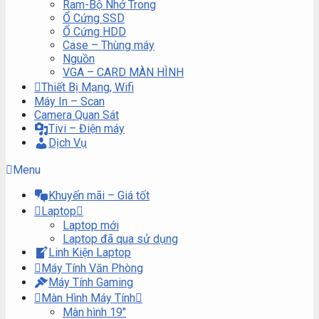
Ram-Bộ Nhớ Trong
Ổ Cứng SSD
Ổ Cứng HDD
Case – Thùng máy
Nguồn
VGA – CARD MÀN HÌNH
Thiết Bị Mạng, Wifi
Máy In – Scan
Camera Quan Sát
Tivi – Điện máy
Dịch Vụ
Menu
Khuyến mãi – Giá tốt
Laptop
Laptop mới
Laptop đã qua sử dụng
Linh Kiện Laptop
Máy Tính Văn Phòng
Máy Tính Gaming
Màn Hình Máy Tính
Màn hình 19″