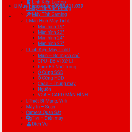
Linh Kiện Laptop
Mua hàng online
0988.411.039
Máy Tính Văn Phòng
Máy Tính Gaming
Màn Hình Máy Tính
Màn hình 19″
Màn hình 22″
Màn hình 24″
Màn hình 27″
Linh Kiện Máy Tính
Main – Bo mạch chủ
CPU -Bộ Vi Xử Lí
Ram-Bộ Nhớ Trong
Ổ Cứng SSD
Ổ Cứng HDD
Case – Thùng máy
Nguồn
VGA – CARD MÀN HÌNH
Thiết Bị Mạng, Wifi
Máy In – Scan
Camera Quan Sát
Tivi – Điện máy
Dịch Vụ