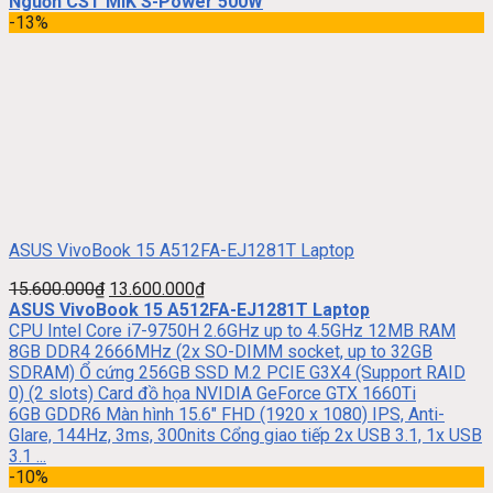
Nguồn CST MIK S-Power 500W
-13%
ASUS VivoBook 15 A512FA-EJ1281T Laptop
15.600.000
₫
13.600.000
₫
ASUS VivoBook 15 A512FA-EJ1281T Laptop
CPU Intel Core i7-9750H 2.6GHz up to 4.5GHz 12MB RAM
8GB DDR4 2666MHz (2x SO-DIMM socket, up to 32GB
SDRAM) Ổ cứng 256GB SSD M.2 PCIE G3X4 (Support RAID
0) (2 slots) Card đồ họa NVIDIA GeForce GTX 1660Ti
6GB GDDR6 Màn hình 15.6″ FHD (1920 x 1080) IPS, Anti-
Glare, 144Hz, 3ms, 300nits Cổng giao tiếp 2x USB 3.1, 1x USB
3.1 ...
-10%