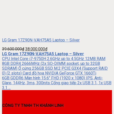
LG Gram 17Z90N-V.AH75A5 Laptop – Silver
39.600.000
₫
38.000.000
₫
LG Gram 17Z90N-V.AH75A5 Laptop – Silver
CPU Intel Core i7-9750H 2.6GHz up to 4.5GHz 12MB RAM
8GB DDR4 2666MHz (2x SO-DIMM socket, up to 32GB
SDRAM) Ổ cứng 256GB SSD M.2 PCIE G3X4 (Support RAID
0) (2 slots) Card đồ họa NVIDIA GeForce GTX 1660Ti
6GB GDDR6 Màn hình 15.6″ FHD (1920 x 1080) IPS, Anti-
Glare, 144Hz, 3ms, 300nits Cổng giao tiếp 2x USB 3.1, 1x USB
3.1 ...
CÔNG TY TNHH TH KHÁNH LINH