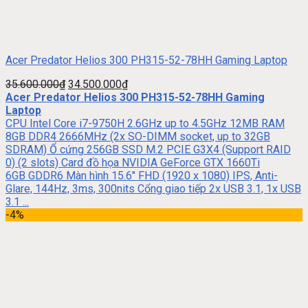
Acer Predator Helios 300 PH315-52-78HH Gaming Laptop
35.600.000
₫
34.500.000
₫
Acer Predator Helios 300 PH315-52-78HH Gaming
Laptop
CPU Intel Core i7-9750H 2.6GHz up to 4.5GHz 12MB RAM
8GB DDR4 2666MHz (2x SO-DIMM socket, up to 32GB
SDRAM) Ổ cứng 256GB SSD M.2 PCIE G3X4 (Support RAID
0) (2 slots) Card đồ họa NVIDIA GeForce GTX 1660Ti
6GB GDDR6 Màn hình 15.6″ FHD (1920 x 1080) IPS, Anti-
Glare, 144Hz, 3ms, 300nits Cổng giao tiếp 2x USB 3.1, 1x USB
3.1 ...
-4%