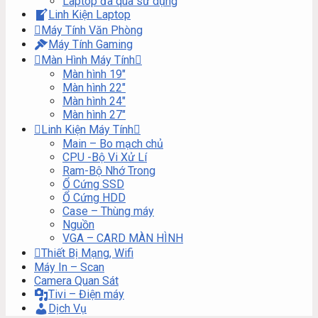
Laptop đã qua sử dụng
Linh Kiện Laptop
Máy Tính Văn Phòng
Máy Tính Gaming
Màn Hình Máy Tính
Màn hình 19″
Màn hình 22″
Màn hình 24″
Màn hình 27″
Linh Kiện Máy Tính
Main – Bo mạch chủ
CPU -Bộ Vi Xử Lí
Ram-Bộ Nhớ Trong
Ổ Cứng SSD
Ổ Cứng HDD
Case – Thùng máy
Nguồn
VGA – CARD MÀN HÌNH
Thiết Bị Mạng, Wifi
Máy In – Scan
Camera Quan Sát
Tivi – Điện máy
Dịch Vụ