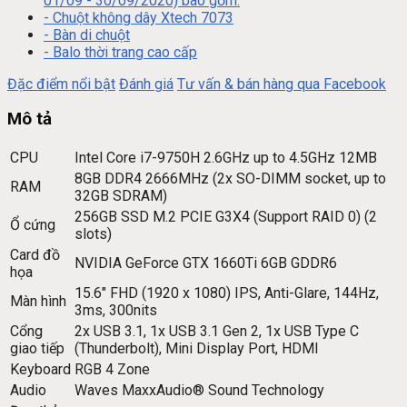
01/09 - 30/09/2020) bao gồm:
- Chuột không dây Xtech 7073
- Bàn di chuột
- Balo thời trang cao cấp
Đặc điểm nổi bật
Đánh giá
Tư vấn & bán hàng qua Facebook
Mô tả
CPU
Intel Core i7-9750H 2.6GHz up to 4.5GHz 12MB
8GB DDR4 2666MHz (2x SO-DIMM socket, up to
RAM
32GB SDRAM)
256GB SSD M.2 PCIE G3X4 (Support RAID 0) (2
Ổ cứng
slots)
Card đồ
NVIDIA GeForce GTX 1660Ti 6GB GDDR6
họa
15.6″ FHD (1920 x 1080) IPS, Anti-Glare, 144Hz,
Màn hình
3ms, 300nits
Cổng
2x USB 3.1, 1x USB 3.1 Gen 2, 1x USB Type C
giao tiếp
(Thunderbolt), Mini Display Port, HDMI
Keyboard
RGB 4 Zone
Audio
Waves MaxxAudio® Sound Technology