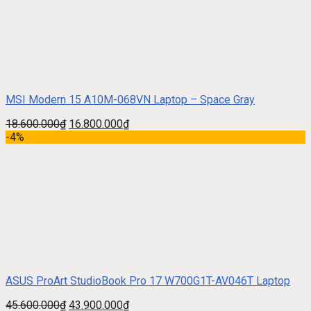
MSI Modern 15 A10M-068VN Laptop – Space Gray
18.600.000
₫
16.800.000
₫
-4%
ASUS ProArt StudioBook Pro 17 W700G1T-AV046T Laptop
45.600.000
₫
43.900.000
₫