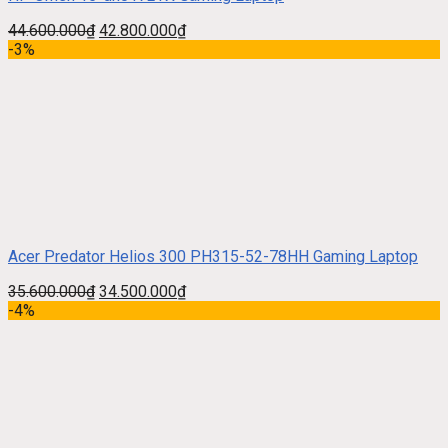
44.600.000
₫
42.800.000
₫
-3%
Acer Predator Helios 300 PH315-52-78HH Gaming Laptop
35.600.000
₫
34.500.000
₫
-4%