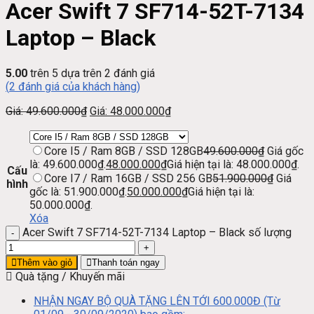
Acer Swift 7 SF714-52T-7134
Laptop – Black
5.00
trên 5 dựa trên
2
đánh giá
(
2
đánh giá của khách hàng)
Giá:
49.600.000
₫
Giá:
48.000.000
₫
Core I5 / Ram 8GB / SSD 128GB
49.600.000
₫
Giá gốc
là: 49.600.000₫.
48.000.000
₫
Giá hiện tại là: 48.000.000₫.
Cấu
Core I7 / Ram 16GB / SSD 256 GB
51.900.000
₫
Giá
hình
gốc là: 51.900.000₫.
50.000.000
₫
Giá hiện tại là:
50.000.000₫.
Xóa
Acer Swift 7 SF714-52T-7134 Laptop – Black số lượng
Thêm vào giỏ
Thanh toán ngay
Quà tặng / Khuyến mãi
NHẬN NGAY BỘ QUÀ TẶNG LÊN TỚI 600.000Đ (Từ