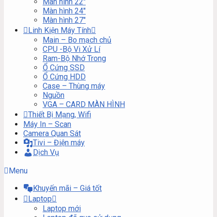
Màn hình 22″
Màn hình 24″
Màn hình 27″
Linh Kiện Máy Tính
Main – Bo mạch chủ
CPU -Bộ Vi Xử Lí
Ram-Bộ Nhớ Trong
Ổ Cứng SSD
Ổ Cứng HDD
Case – Thùng máy
Nguồn
VGA – CARD MÀN HÌNH
Thiết Bị Mạng, Wifi
Máy In – Scan
Camera Quan Sát
Tivi – Điện máy
Dịch Vụ
Menu
Khuyến mãi – Giá tốt
Laptop
Laptop mới