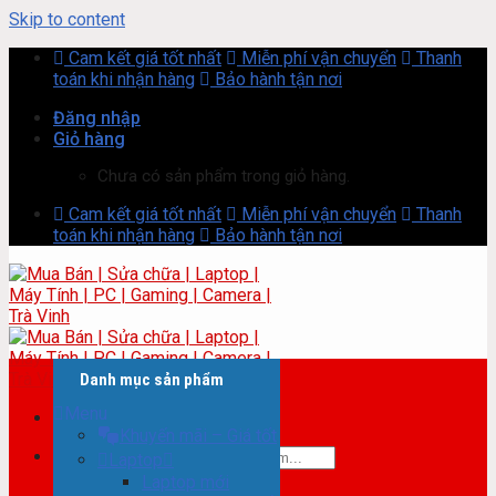
Skip to content
Cam kết giá tốt nhất
Miễn phí vận chuyển
Thanh
toán khi nhận hàng
Bảo hành tận nơi
Đăng nhập
Giỏ hàng
Chưa có sản phẩm trong giỏ hàng.
Cam kết giá tốt nhất
Miễn phí vận chuyển
Thanh
toán khi nhận hàng
Bảo hành tận nơi
Danh mục sản phẩm
Menu
Khuyến mãi – Giá tốt
Tìm kiếm:
Laptop
Laptop mới