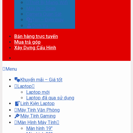
Thiết Bị Mạng, Wifi
Máy In – Scan
Camera Quan Sát
Tivi – Điện máy
Dịch Vụ
Bán hàng trực tuyến
Mua trả góp
Xây Dựng Cấu Hinh
Menu
Khuyến mãi – Giá tốt
Laptop
Laptop mới
Laptop đã qua sử dụng
Linh Kiện Laptop
Máy Tính Văn Phòng
Máy Tính Gaming
Màn Hình Máy Tính
Màn hình 19″