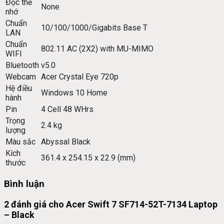
Đọc thẻ
None
nhớ
Chuẩn
10/100/1000/Gigabits Base T
LAN
Chuẩn
802.11 AC (2X2) with MU-MIMO
WIFI
Bluetooth
v5.0
Webcam
Acer Crystal Eye 720p
Hệ điều
Windows 10 Home
hành
Pin
4 Cell 48 WHrs
Trọng
2.4 kg
lượng
Màu sắc
Abyssal Black
Kích
361.4 x 254.15 x 22.9 (mm)
thước
Bình luận
2 đánh giá cho
Acer Swift 7 SF714-52T-7134 Laptop
– Black