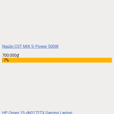
Nguồn CST MIK S-Power 500W
700.000
₫
-7%
HP Omen 15-dh0172TX Gaming Laptop