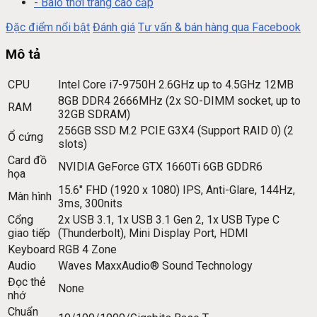
- Balo thời trang cao cấp
Đặc điểm nổi bật
Đánh giá
Tư vấn & bán hàng qua Facebook
Mô tả
CPU
Intel Core i7-9750H 2.6GHz up to 4.5GHz 12MB
8GB DDR4 2666MHz (2x SO-DIMM socket, up to
RAM
32GB SDRAM)
256GB SSD M.2 PCIE G3X4 (Support RAID 0) (2
Ổ cứng
slots)
Card đồ
NVIDIA GeForce GTX 1660Ti 6GB GDDR6
họa
15.6″ FHD (1920 x 1080) IPS, Anti-Glare, 144Hz,
Màn hình
3ms, 300nits
Cổng
2x USB 3.1, 1x USB 3.1 Gen 2, 1x USB Type C
giao tiếp
(Thunderbolt), Mini Display Port, HDMI
Keyboard
RGB 4 Zone
Audio
Waves MaxxAudio® Sound Technology
Đọc thẻ
None
nhớ
Chuẩn