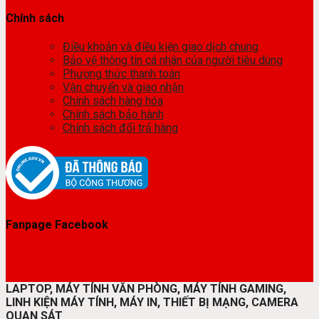
Chính sách
Điều khoản và điều kiện giao dịch chung
Bảo vệ thông tin cá nhân của người tiêu dùng
Phương thức thanh toán
Vận chuyển và giao nhận
Chính sách hàng hóa
Chính sách bảo hành
Chính sách đổi trả hàng
Fanpage Facebook
LAPTOP, MÁY TÍNH VĂN PHÒNG, MÁY TÍNH GAMING,
LINH KIỆN MÁY TÍNH, MÁY IN, THIẾT BỊ MẠNG, CAMERA
QUAN SÁT