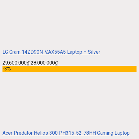
LG Gram 14ZD90N-V.AX55A5 Laptop – Silver
29.600.000
₫
28.000.000
₫
-3%
Acer Predator Helios 300 PH315-52-78HH Gaming Laptop