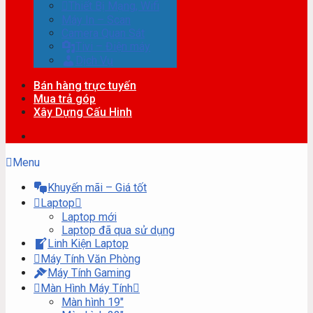
Thiết Bị Mạng, Wifi
Máy In – Scan
Camera Quan Sát
Tivi – Điện máy
Dịch Vụ
Bán hàng trực tuyến
Mua trả góp
Xây Dựng Cấu Hinh
Menu
Khuyến mãi – Giá tốt
Laptop
Laptop mới
Laptop đã qua sử dụng
Linh Kiện Laptop
Máy Tính Văn Phòng
Máy Tính Gaming
Màn Hình Máy Tính
Màn hình 19″