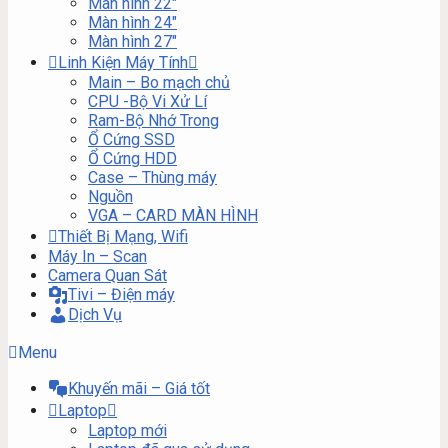
Màn hình 22″
Màn hình 24″
Màn hình 27″
Linh Kiện Máy Tính
Main – Bo mạch chủ
CPU -Bộ Vi Xử Lí
Ram-Bộ Nhớ Trong
Ổ Cứng SSD
Ổ Cứng HDD
Case – Thùng máy
Nguồn
VGA – CARD MÀN HÌNH
Thiết Bị Mạng, Wifi
Máy In – Scan
Camera Quan Sát
Tivi – Điện máy
Dịch Vụ
Menu
Khuyến mãi – Giá tốt
Laptop
Laptop mới