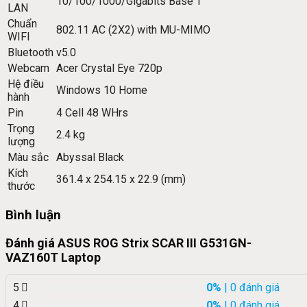
10/100/1000/Gigabits Base T
LAN
Chuẩn
802.11 AC (2X2) with MU-MIMO
WIFI
Bluetooth
v5.0
Webcam
Acer Crystal Eye 720p
Hệ điều
Windows 10 Home
hành
Pin
4 Cell 48 WHrs
Trọng
2.4 kg
lượng
Màu sắc
Abyssal Black
Kích
361.4 x 254.15 x 22.9 (mm)
thước
Bình luận
Đánh giá ASUS ROG Strix SCAR III G531GN-
VAZ160T Laptop
5
0%
| 0 đánh giá
4
0%
| 0 đánh giá