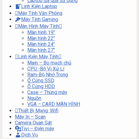
Laptop đã qua sử dụng
Linh Kiện Laptop
Máy Tính Văn Phòng
Máy Tính Gaming
Màn Hình Máy Tính
Màn hình 19″
Màn hình 22″
Màn hình 24″
Màn hình 27″
Linh Kiện Máy Tính
Main – Bo mạch chủ
CPU -Bộ Vi Xử Lí
Ram-Bộ Nhớ Trong
Ổ Cứng SSD
Ổ Cứng HDD
Case – Thùng máy
Nguồn
VGA – CARD MÀN HÌNH
Thiết Bị Mạng, Wifi
Máy In – Scan
Camera Quan Sát
Tivi – Điện máy
Dịch Vụ