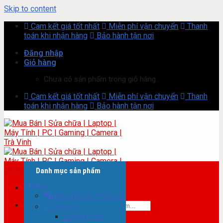
Skip to content
Cam kết giá tốt nhất
Miễn phí vận chuyển
Thanh
toán khi nhận hàng
Bảo hành tận nơi
Đăng nhập
Giỏ hàng
Chưa có sản phẩm trong giỏ hàng.
Cam kết giá tốt nhất
Miễn phí vận chuyển
Thanh
toán khi nhận hàng
Bảo hành tận nơi
Danh mục sản phẩm
Menu
Khuyến mãi – Giá tốt
Tìm kiếm:
Laptop
Laptop mới