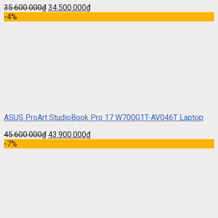
35.600.000
₫
34.500.000
₫
-4%
ASUS ProArt StudioBook Pro 17 W700G1T-AV046T Laptop
45.600.000
₫
43.900.000
₫
-7%