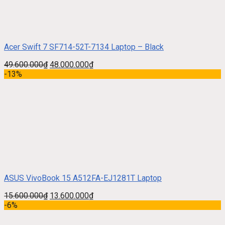
Acer Swift 7 SF714-52T-7134 Laptop – Black
49.600.000
₫
48.000.000
₫
-13%
ASUS VivoBook 15 A512FA-EJ1281T Laptop
15.600.000
₫
13.600.000
₫
-6%