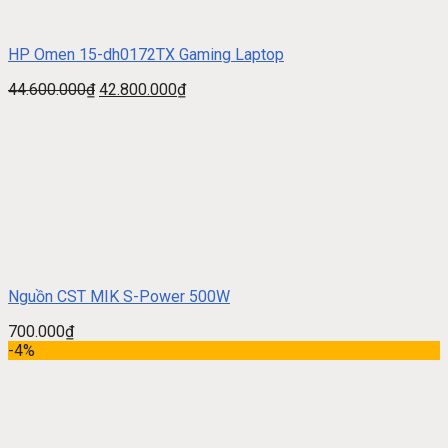
HP Omen 15-dh0172TX Gaming Laptop
44.600.000
₫
42.800.000
₫
Nguồn CST MIK S-Power 500W
700.000
₫
-4%