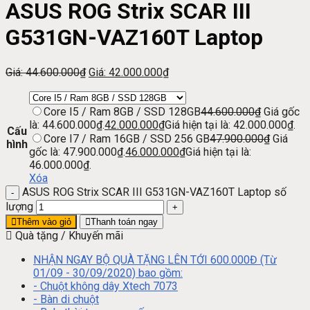
ASUS ROG Strix SCAR III
G531GN-VAZ160T Laptop
Giá:
44.600.000
₫
Giá:
42.000.000
₫
Core I5 / Ram 8GB / SSD 128GB
44.600.000
₫
Giá gốc
là: 44.600.000₫.
42.000.000
₫
Giá hiện tại là: 42.000.000₫.
Cấu
Core I7 / Ram 16GB / SSD 256 GB
47.900.000
₫
Giá
hình
gốc là: 47.900.000₫.
46.000.000
₫
Giá hiện tại là:
46.000.000₫.
Xóa
ASUS ROG Strix SCAR III G531GN-VAZ160T Laptop số
lượng
Thêm vào giỏ
Thanh toán ngay
Quà tặng / Khuyến mãi
NHẬN NGAY BỘ QUÀ TẶNG LÊN TỚI 600.000Đ (Từ
01/09 - 30/09/2020) bao gồm:
- Chuột không dây Xtech 7073
- Bàn di chuột