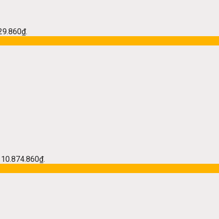
229.860₫.
à: 10.874.860₫.