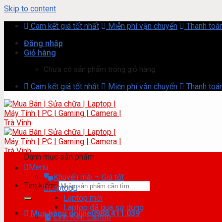
Skip to content
Cam kết giá tốt nhất
Miễn phí vận chuyển
Thanh toán
Đăng nhập
Giỏ hàng
Chưa có sản phẩm trong giỏ hàng.
Cam kết giá tốt nhất
Miễn phí vận chuyển
Thanh toán
Danh mục sản phẩm
Menu
Khuyến mãi – Giá tốt
Tìm kiếm:
Laptop
Laptop mới
Laptop đã qua sử dụng
Mua hàng online
0988.411.039
Linh Kiện Laptop