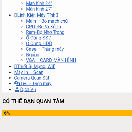
Màn hình 24″
Màn hình 27″
Linh Kiện Máy Tính
Main – Bo mạch chủ
CPU -Bộ Vi Xử Lí
Ram-Bộ Nhớ Trong
Ổ Cứng SSD
Ổ Cứng HDD
Case – Thùng máy
Nguồn
VGA – CARD MÀN HÌNH
Thiết Bị Mạng, Wifi
Máy In – Scan
Camera Quan Sát
Tivi – Điện máy
Dịch Vụ
CÓ THỂ BẠN QUAN TÂM
-6%