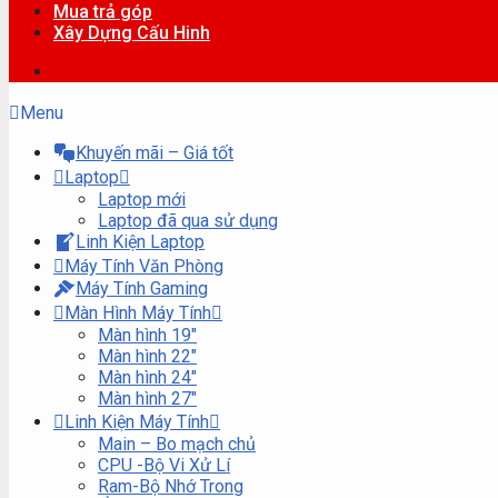
Mua trả góp
Xây Dựng Cấu Hinh
Menu
Khuyến mãi – Giá tốt
Laptop
Laptop mới
Laptop đã qua sử dụng
Linh Kiện Laptop
Máy Tính Văn Phòng
Máy Tính Gaming
Màn Hình Máy Tính
Màn hình 19″
Màn hình 22″
Màn hình 24″
Màn hình 27″
Linh Kiện Máy Tính
Main – Bo mạch chủ
CPU -Bộ Vi Xử Lí
Ram-Bộ Nhớ Trong