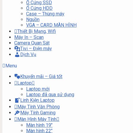
Ổ Cứng SSD
Ổ Cứng HDD
Case – Thùng máy
Nguồn
VGA – CARD MÀN HÌNH
Thiết Bị Mạng, Wifi
Máy In – Scan
Camera Quan Sát
Tivi – Điện máy
Dịch Vụ
Menu
Khuyến mãi – Giá tốt
Laptop
Laptop mới
Laptop đã qua sử dụng
Linh Kiện Laptop
Máy Tính Văn Phòng
Máy Tính Gaming
Màn Hình Máy Tính
Màn hình 19″
Màn hình 22″