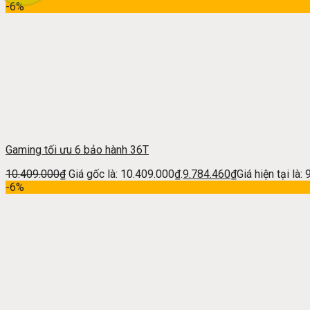
-6%
Gaming tối ưu 6 bảo hành 36T
10.409.000
₫
Giá gốc là: 10.409.000₫.
9.784.460
₫
Giá hiện tại là:
-6%