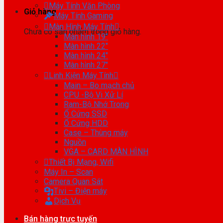
Máy Tính Văn Phòng
Giỏ hàng
Máy Tính Gaming
Màn Hình Máy Tính
Chưa có sản phẩm trong giỏ hàng.
Màn hình 19″
Màn hình 22″
Màn hình 24″
Màn hình 27″
Linh Kiện Máy Tính
Main – Bo mạch chủ
CPU -Bộ Vi Xử Lí
Ram-Bộ Nhớ Trong
Ổ Cứng SSD
Ổ Cứng HDD
Case – Thùng máy
Nguồn
VGA – CARD MÀN HÌNH
Thiết Bị Mạng, Wifi
Máy In – Scan
Camera Quan Sát
Tivi – Điện máy
Dịch Vụ
Bán hàng trực tuyến