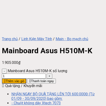
Trang chủ
/
Linh Kiện Máy Tính
/
Main - Bo mạch chủ
Mainboard Asus H510M-K
1.905.000
₫
Mainboard Asus H510M-K số lượng
Thêm vào giỏ
Thanh toán ngay
Quà tặng / Khuyến mãi
NHẬN NGAY BỘ QUÀ TẶNG LÊN TỚI 600.000Đ (Từ
01/09 - 30/09/2020) bao gồm:
- Chuột không dây Xtech 7073