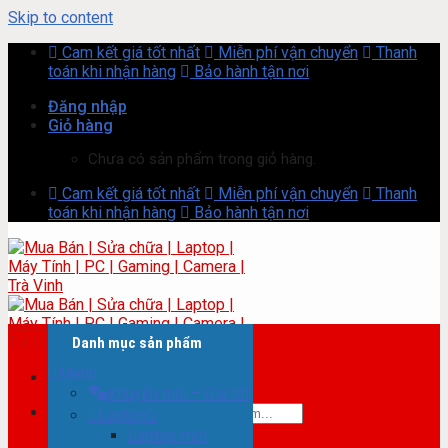
Skip to content
Cam kết giá tốt nhất
Miễn phí vận chuyển
Thanh
toán khi nhận hàng
Bảo hành tận nơi
Đăng nhập
Giỏ hàng
Chưa có sản phẩm trong giỏ hàng.
Cam kết giá tốt nhất
Miễn phí vận chuyển
Thanh
toán khi nhận hàng
Bảo hành tận nơi
Danh mục sản phẩm
Menu
Khuyến mãi – Giá tốt
Tìm kiếm:
Laptop
Laptop mới