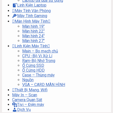
Laptop đã qua sử dụng
Linh Kiện Laptop
Máy Tính Văn Phòng
Máy Tính Gaming
Màn Hình Máy Tính
Màn hình 19″
Màn hình 22″
Màn hình 24″
Màn hình 27″
Linh Kiện Máy Tính
Main – Bo mạch chủ
CPU -Bộ Vi Xử Lí
Ram-Bộ Nhớ Trong
Ổ Cứng SSD
Ổ Cứng HDD
Case – Thùng máy
Nguồn
VGA – CARD MÀN HÌNH
Thiết Bị Mạng, Wifi
Máy In – Scan
Camera Quan Sát
Tivi – Điện máy
Dịch Vụ