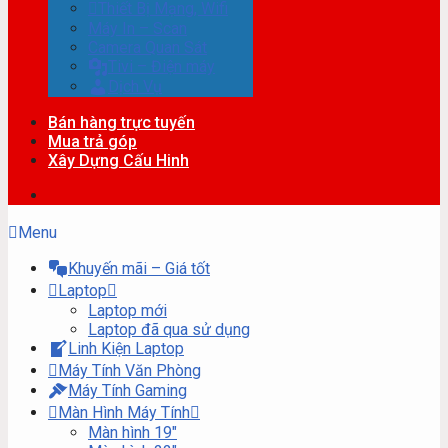
Thiết Bị Mạng, Wifi
Máy In – Scan
Camera Quan Sát
Tivi – Điện máy
Dịch Vụ
Bán hàng trực tuyến
Mua trả góp
Xây Dựng Cấu Hinh
Menu
Khuyến mãi – Giá tốt
Laptop
Laptop mới
Laptop đã qua sử dụng
Linh Kiện Laptop
Máy Tính Văn Phòng
Máy Tính Gaming
Màn Hình Máy Tính
Màn hình 19″