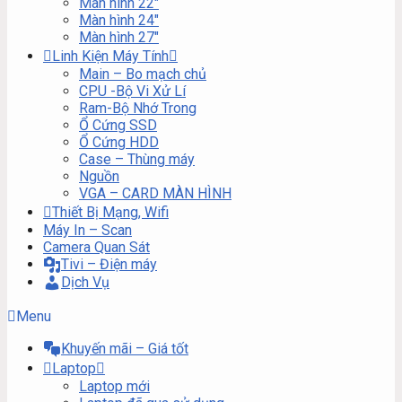
Màn hình 22″
Màn hình 24″
Màn hình 27″
Linh Kiện Máy Tính
Main – Bo mạch chủ
CPU -Bộ Vi Xử Lí
Ram-Bộ Nhớ Trong
Ổ Cứng SSD
Ổ Cứng HDD
Case – Thùng máy
Nguồn
VGA – CARD MÀN HÌNH
Thiết Bị Mạng, Wifi
Máy In – Scan
Camera Quan Sát
Tivi – Điện máy
Dịch Vụ
Menu
Khuyến mãi – Giá tốt
Laptop
Laptop mới