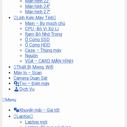
Màn hình 22″
Màn hình 24″
Màn hình 27″
Linh Kiện Máy Tính
Main – Bo mạch chủ
CPU -Bộ Vi Xử Lí
Ram-Bộ Nhớ Trong
Ổ Cứng SSD
Ổ Cứng HDD
Case – Thùng máy
Nguồn
VGA – CARD MÀN HÌNH
Thiết Bị Mạng, Wifi
Máy In – Scan
Camera Quan Sát
Tivi – Điện máy
Dịch Vụ
Menu
Khuyến mãi – Giá tốt
Laptop
Laptop mới