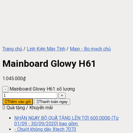
Trang chủ
/
Linh Kiện Máy Tính
/
Main - Bo mạch chủ
Mainboard Glowy H61
1.045.000
₫
Mainboard Glowy H61 số lượng
Thêm vào giỏ
Thanh toán ngay
Quà tặng / Khuyến mãi
NHẬN NGAY BỘ QUÀ TẶNG LÊN TỚI 600.000Đ (Từ
01/09 - 30/09/2020) bao gồm:
- Chuột không dây Xtech 7073