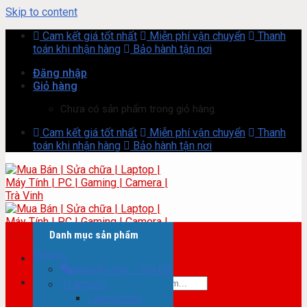
Skip to content
Cam kết giá tốt nhất
Miễn phí vận chuyển
Thanh
toán khi nhận hàng
Bảo hành tận nơi
Đăng nhập
Giỏ hàng
Chưa có sản phẩm trong giỏ hàng.
Cam kết giá tốt nhất
Miễn phí vận chuyển
Thanh
toán khi nhận hàng
Bảo hành tận nơi
Danh mục sản phẩm
Menu
Khuyến mãi – Giá tốt
Tìm kiếm:
Laptop
Laptop mới