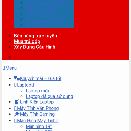
Thiết Bị Mạng, Wifi
Máy In – Scan
Camera Quan Sát
Tivi – Điện máy
Dịch Vụ
Bán hàng trực tuyến
Mua trả góp
Xây Dựng Cấu Hinh
Menu
Khuyến mãi – Giá tốt
Laptop
Laptop mới
Laptop đã qua sử dụng
Linh Kiện Laptop
Máy Tính Văn Phòng
Máy Tính Gaming
Màn Hình Máy Tính
Màn hình 19″