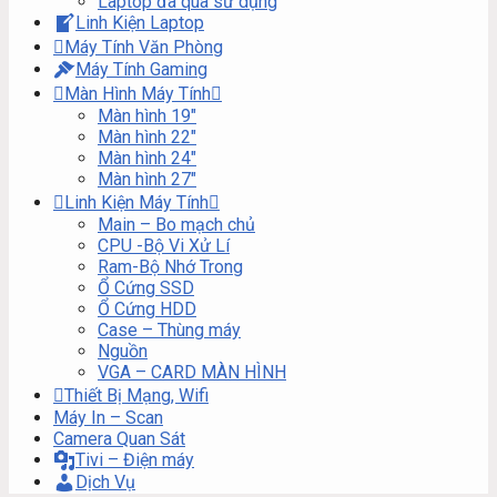
Laptop đã qua sử dụng
Linh Kiện Laptop
Máy Tính Văn Phòng
Máy Tính Gaming
Màn Hình Máy Tính
Màn hình 19″
Màn hình 22″
Màn hình 24″
Màn hình 27″
Linh Kiện Máy Tính
Main – Bo mạch chủ
CPU -Bộ Vi Xử Lí
Ram-Bộ Nhớ Trong
Ổ Cứng SSD
Ổ Cứng HDD
Case – Thùng máy
Nguồn
VGA – CARD MÀN HÌNH
Thiết Bị Mạng, Wifi
Máy In – Scan
Camera Quan Sát
Tivi – Điện máy
Dịch Vụ