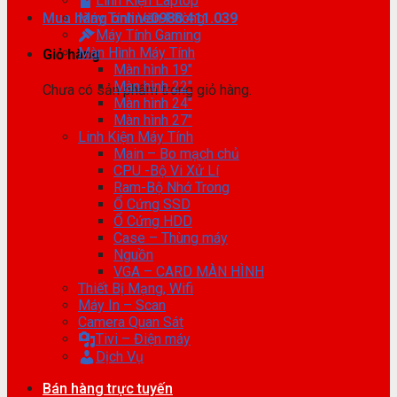
Linh Kiện Laptop
Mua hàng online
Máy Tính Văn Phòng
0988.411.039
Máy Tính Gaming
Màn Hình Máy Tính
Giỏ hàng
Màn hình 19″
Màn hình 22″
Chưa có sản phẩm trong giỏ hàng.
Màn hình 24″
Màn hình 27″
Linh Kiện Máy Tính
Main – Bo mạch chủ
CPU -Bộ Vi Xử Lí
Ram-Bộ Nhớ Trong
Ổ Cứng SSD
Ổ Cứng HDD
Case – Thùng máy
Nguồn
VGA – CARD MÀN HÌNH
Thiết Bị Mạng, Wifi
Máy In – Scan
Camera Quan Sát
Tivi – Điện máy
Dịch Vụ
Bán hàng trực tuyến