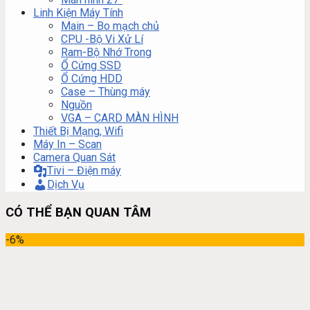
Linh Kiện Máy Tính
Main – Bo mạch chủ
CPU -Bộ Vi Xử Lí
Ram-Bộ Nhớ Trong
Ổ Cứng SSD
Ổ Cứng HDD
Case – Thùng máy
Nguồn
VGA – CARD MÀN HÌNH
Thiết Bị Mạng, Wifi
Máy In – Scan
Camera Quan Sát
Tivi – Điện máy
Dịch Vụ
CÓ THỂ BẠN QUAN TÂM
-6%