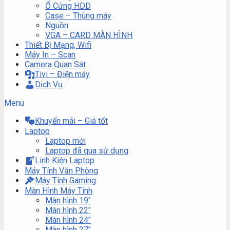
Ổ Cứng HDD
Case – Thùng máy
Nguồn
VGA – CARD MÀN HÌNH
Thiết Bị Mạng, Wifi
Máy In – Scan
Camera Quan Sát
Tivi – Điện máy
Dịch Vụ
Menu
Khuyến mãi – Giá tốt
Laptop
Laptop mới
Laptop đã qua sử dụng
Linh Kiện Laptop
Máy Tính Văn Phòng
Máy Tính Gaming
Màn Hình Máy Tính
Màn hình 19″
Màn hình 22″
Màn hình 24″
Màn hình 27″