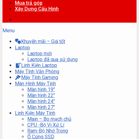
Mua trả góp
Xây Dựng Cấu Hinh
Menu
Khuyến mãi – Giá tốt
Laptop
Laptop mới
Laptop đã qua sử dụng
Linh Kiện Laptop
Máy Tính Văn Phòng
Máy Tính Gaming
Màn Hình Máy Tính
Màn hình 19″
Màn hình 22″
Màn hình 24″
Màn hình 27″
Linh Kiện Máy Tính
Main – Bo mạch chủ
CPU -Bộ Vi Xử Lí
Ram-Bộ Nhớ Trong
Ổ Cứng SSD