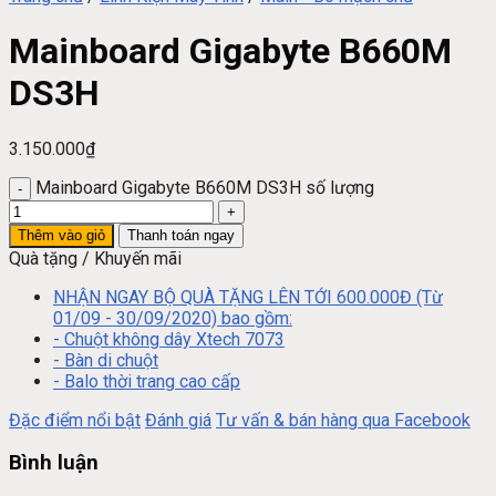
Mainboard Gigabyte B660M
DS3H
3.150.000
₫
Mainboard Gigabyte B660M DS3H số lượng
Thêm vào giỏ
Thanh toán ngay
Quà tặng / Khuyến mãi
NHẬN NGAY BỘ QUÀ TẶNG LÊN TỚI 600.000Đ (Từ
01/09 - 30/09/2020) bao gồm:
- Chuột không dây Xtech 7073
- Bàn di chuột
- Balo thời trang cao cấp
Đặc điểm nổi bật
Đánh giá
Tư vấn & bán hàng qua Facebook
Bình luận