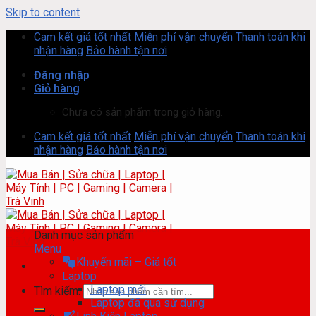
Skip to content
Cam kết giá tốt nhất
Miễn phí vận chuyển
Thanh toán khi
nhận hàng
Bảo hành tận nơi
Đăng nhập
Giỏ hàng
Chưa có sản phẩm trong giỏ hàng.
Cam kết giá tốt nhất
Miễn phí vận chuyển
Thanh toán khi
nhận hàng
Bảo hành tận nơi
Danh mục sản phẩm
Menu
Khuyến mãi – Giá tốt
Laptop
Laptop mới
Tìm kiếm:
Laptop đã qua sử dụng