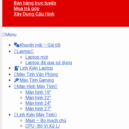
Bán hàng trực tuyến
Mua trả góp
Xây Dựng Cấu Hinh
Menu
Khuyến mãi – Giá tốt
Laptop
Laptop mới
Laptop đã qua sử dụng
Linh Kiện Laptop
Máy Tính Văn Phòng
Máy Tính Gaming
Màn Hình Máy Tính
Màn hình 19″
Màn hình 22″
Màn hình 24″
Màn hình 27″
Linh Kiện Máy Tính
Main – Bo mạch chủ
CPU -Bộ Vi Xử Lí