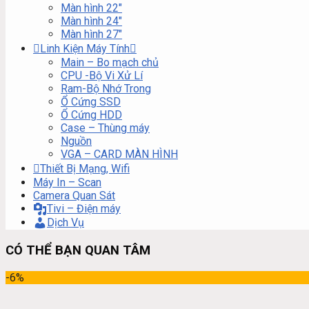
Màn hình 22″
Màn hình 24″
Màn hình 27″
Linh Kiện Máy Tính
Main – Bo mạch chủ
CPU -Bộ Vi Xử Lí
Ram-Bộ Nhớ Trong
Ổ Cứng SSD
Ổ Cứng HDD
Case – Thùng máy
Nguồn
VGA – CARD MÀN HÌNH
Thiết Bị Mạng, Wifi
Máy In – Scan
Camera Quan Sát
Tivi – Điện máy
Dịch Vụ
CÓ THỂ BẠN QUAN TÂM
-6%