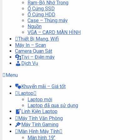
Ram-Bộ Nhớ Trong
Ổ Cứng SSD
Ổ Cứng HDD
Case – Thùng máy
Nguồn
VGA – CARD MÀN HÌNH
Thiết Bị Mạng, Wifi
Máy In – Scan
Camera Quan Sát
Tivi – Điện máy
Dịch Vụ
Menu
Khuyến mãi – Giá tốt
Laptop
Laptop mới
Laptop đã qua sử dụng
Linh Kiện Laptop
Máy Tính Văn Phòng
Máy Tính Gaming
Màn Hình Máy Tính
Màn hình 19″