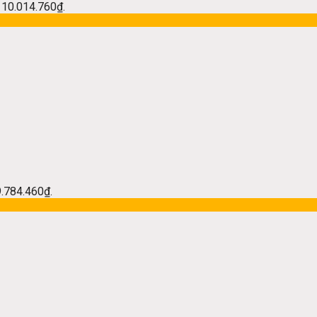
à: 10.014.760₫.
 9.784.460₫.