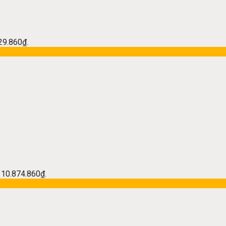
229.860₫.
à: 10.874.860₫.