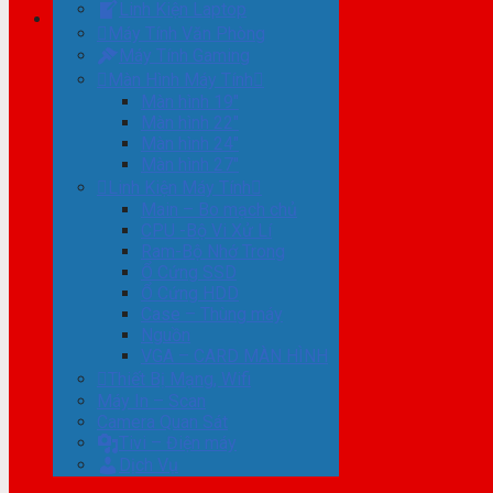
Linh Kiện Laptop
Máy Tính Văn Phòng
Máy Tính Gaming
Màn Hình Máy Tính
Màn hình 19″
Màn hình 22″
Màn hình 24″
Màn hình 27″
Linh Kiện Máy Tính
Main – Bo mạch chủ
CPU -Bộ Vi Xử Lí
Ram-Bộ Nhớ Trong
Ổ Cứng SSD
Ổ Cứng HDD
Case – Thùng máy
Nguồn
VGA – CARD MÀN HÌNH
Thiết Bị Mạng, Wifi
Máy In – Scan
Camera Quan Sát
Tivi – Điện máy
Dịch Vụ