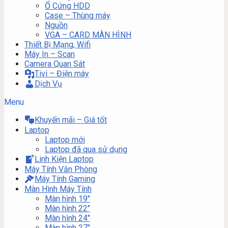
Ổ Cứng HDD
Case – Thùng máy
Nguồn
VGA – CARD MÀN HÌNH
Thiết Bị Mạng, Wifi
Máy In – Scan
Camera Quan Sát
Tivi – Điện máy
Dịch Vụ
Menu
Khuyến mãi – Giá tốt
Laptop
Laptop mới
Laptop đã qua sử dụng
Linh Kiện Laptop
Máy Tính Văn Phòng
Máy Tính Gaming
Màn Hình Máy Tính
Màn hình 19″
Màn hình 22″
Màn hình 24″
Màn hình 27″