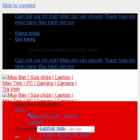
Skip to content
Cam kết giá tốt nhất
Miễn phí vận chuyển
Thanh toán khi
nhận hàng
Bảo hành tận nơi
Đăng nhập
Giỏ hàng
Chưa có sản phẩm trong giỏ hàng.
Cam kết giá tốt nhất
Miễn phí vận chuyển
Thanh toán khi
nhận hàng
Bảo hành tận nơi
Danh mục sản phẩm
Menu
Khuyến mãi – Giá tốt
Laptop
Laptop mới
Tìm kiếm:
Laptop đã qua sử dụng