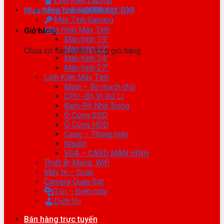
Linh Kiện Laptop
Mua hàng online
Máy Tính Văn Phòng
0988.411.039
Máy Tính Gaming
Màn Hình Máy Tính
Giỏ hàng
Màn hình 19″
Màn hình 22″
Chưa có sản phẩm trong giỏ hàng.
Màn hình 24″
Màn hình 27″
Linh Kiện Máy Tính
Main – Bo mạch chủ
CPU -Bộ Vi Xử Lí
Ram-Bộ Nhớ Trong
Ổ Cứng SSD
Ổ Cứng HDD
Case – Thùng máy
Nguồn
VGA – CARD MÀN HÌNH
Thiết Bị Mạng, Wifi
Máy In – Scan
Camera Quan Sát
Tivi – Điện máy
Dịch Vụ
Bán hàng trực tuyến