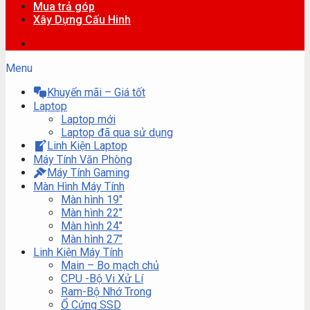
Mua trả góp
Xây Dựng Cấu Hinh
Menu
Khuyến mãi – Giá tốt
Laptop
Laptop mới
Laptop đã qua sử dụng
Linh Kiện Laptop
Máy Tính Văn Phòng
Máy Tính Gaming
Màn Hình Máy Tính
Màn hình 19″
Màn hình 22″
Màn hình 24″
Màn hình 27″
Linh Kiện Máy Tính
Main – Bo mạch chủ
CPU -Bộ Vi Xử Lí
Ram-Bộ Nhớ Trong
Ổ Cứng SSD