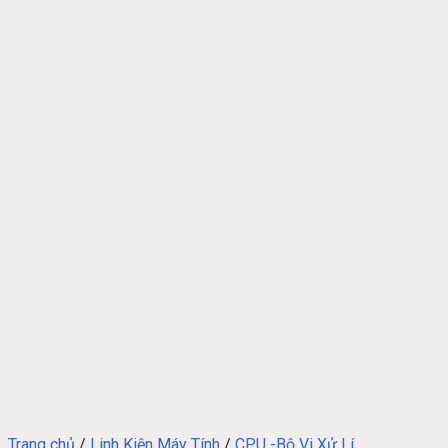
Trang chủ
/
Linh Kiện Máy Tính
/
CPU -Bộ Vi Xử Lí