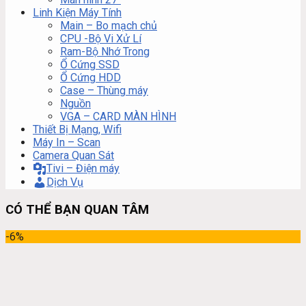
Linh Kiện Máy Tính
Main – Bo mạch chủ
CPU -Bộ Vi Xử Lí
Ram-Bộ Nhớ Trong
Ổ Cứng SSD
Ổ Cứng HDD
Case – Thùng máy
Nguồn
VGA – CARD MÀN HÌNH
Thiết Bị Mạng, Wifi
Máy In – Scan
Camera Quan Sát
Tivi – Điện máy
Dịch Vụ
CÓ THỂ BẠN QUAN TÂM
-6%