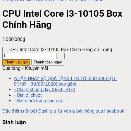
CPU Intel Core I3-10105 Box
Chính Hãng
3.000.000
₫
CPU Intel Core I3-10105 Box Chính Hãng số lượng
Thêm vào giỏ
Thanh toán ngay
Quà tặng / Khuyến mãi
NHẬN NGAY BỘ QUÀ TẶNG LÊN TỚI 600.000Đ (Từ
01/09 - 30/09/2020) bao gồm:
- Chuột không dây Xtech 7073
- Bàn di chuột
- Balo thời trang cao cấp
Đặc điểm nổi bật
Đánh giá
Tư vấn & bán hàng qua Facebook
Bình luận