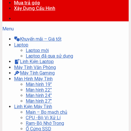
Mua trả góp
Xây Dựng Cấu Hinh
Menu
Khuyến mãi – Giá tốt
Laptop
Laptop mới
Laptop đã qua sử dụng
Linh Kiện Laptop
Máy Tính Văn Phòng
Máy Tính Gaming
Màn Hình Máy Tính
Màn hình 19″
Màn hình 22″
Màn hình 24″
Màn hình 27″
Linh Kiện Máy Tính
Main – Bo mạch chủ
CPU -Bộ Vi Xử Lí
Ram-Bộ Nhớ Trong
Ổ Cứng SSD