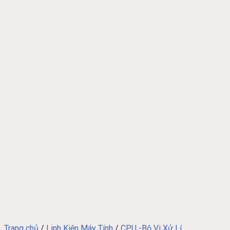
Trang chủ
/
Linh Kiện Máy Tính
/
CPU -Bộ Vi Xử Lí