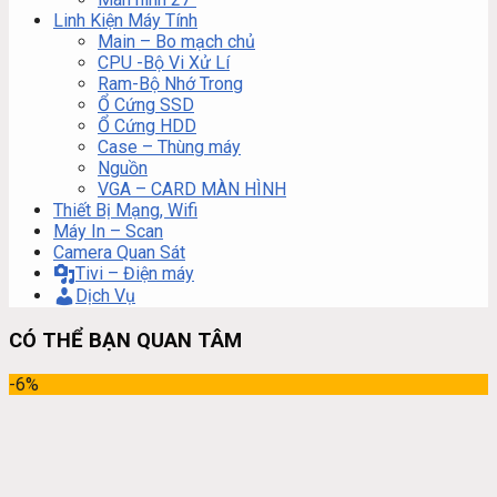
Linh Kiện Máy Tính
Main – Bo mạch chủ
CPU -Bộ Vi Xử Lí
Ram-Bộ Nhớ Trong
Ổ Cứng SSD
Ổ Cứng HDD
Case – Thùng máy
Nguồn
VGA – CARD MÀN HÌNH
Thiết Bị Mạng, Wifi
Máy In – Scan
Camera Quan Sát
Tivi – Điện máy
Dịch Vụ
CÓ THỂ BẠN QUAN TÂM
-6%