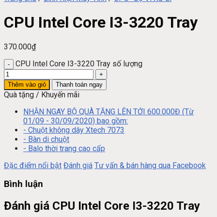
CPU Intel Core I3-3220 Tray
370.000
₫
CPU Intel Core I3-3220 Tray số lượng
Thêm vào giỏ
Thanh toán ngay
Quà tặng / Khuyến mãi
NHẬN NGAY BỘ QUÀ TẶNG LÊN TỚI 600.000Đ (Từ
01/09 - 30/09/2020) bao gồm:
- Chuột không dây Xtech 7073
- Bàn di chuột
- Balo thời trang cao cấp
Đặc điểm nổi bật
Đánh giá
Tư vấn & bán hàng qua Facebook
Bình luận
Đánh giá CPU Intel Core I3-3220 Tray