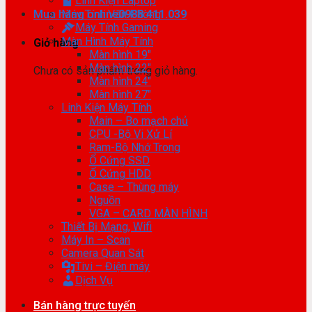
Linh Kiện Laptop
Mua hàng online
Máy Tính Văn Phòng
0988.411.039
Máy Tính Gaming
Màn Hình Máy Tính
Giỏ hàng
Màn hình 19″
Màn hình 22″
Chưa có sản phẩm trong giỏ hàng.
Màn hình 24″
Màn hình 27″
Linh Kiện Máy Tính
Main – Bo mạch chủ
CPU -Bộ Vi Xử Lí
Ram-Bộ Nhớ Trong
Ổ Cứng SSD
Ổ Cứng HDD
Case – Thùng máy
Nguồn
VGA – CARD MÀN HÌNH
Thiết Bị Mạng, Wifi
Máy In – Scan
Camera Quan Sát
Tivi – Điện máy
Dịch Vụ
Bán hàng trực tuyến