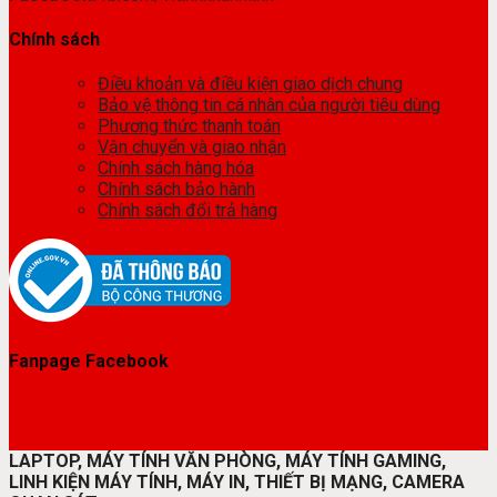
Chính sách
Điều khoản và điều kiện giao dịch chung
Bảo vệ thông tin cá nhân của người tiêu dùng
Phương thức thanh toán
Vận chuyển và giao nhận
Chính sách hàng hóa
Chính sách bảo hành
Chính sách đổi trả hàng
Fanpage Facebook
LAPTOP, MÁY TÍNH VĂN PHÒNG, MÁY TÍNH GAMING,
LINH KIỆN MÁY TÍNH, MÁY IN, THIẾT BỊ MẠNG, CAMERA