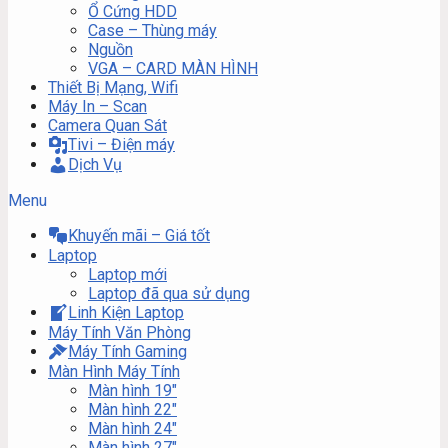
Ổ Cứng HDD
Case – Thùng máy
Nguồn
VGA – CARD MÀN HÌNH
Thiết Bị Mạng, Wifi
Máy In – Scan
Camera Quan Sát
Tivi – Điện máy
Dịch Vụ
Menu
Khuyến mãi – Giá tốt
Laptop
Laptop mới
Laptop đã qua sử dụng
Linh Kiện Laptop
Máy Tính Văn Phòng
Máy Tính Gaming
Màn Hình Máy Tính
Màn hình 19″
Màn hình 22″
Màn hình 24″
Màn hình 27″