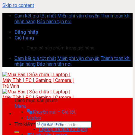
Skip to content
Cam kết giá tốt nhất
Miễn phí vận chuyển
Thanh toán khi
nhận hàng
Bảo hành tận nơi
Đăng nhập
Giỏ hàng
Chưa có sản phẩm trong giỏ hàng.
Cam kết giá tốt nhất
Miễn phí vận chuyển
Thanh toán khi
nhận hàng
Bảo hành tận nơi
Danh mục sản phẩm
Menu
Khuyến mãi – Giá tốt
Laptop
Laptop mới
Tìm kiếm:
Laptop đã qua sử dụng