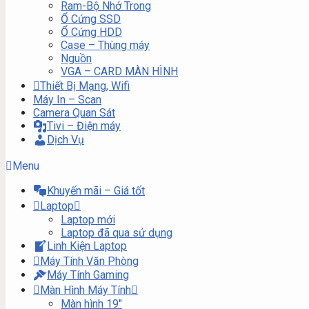
Ram-Bộ Nhớ Trong
Ổ Cứng SSD
Ổ Cứng HDD
Case – Thùng máy
Nguồn
VGA – CARD MÀN HÌNH
Thiết Bị Mạng, Wifi
Máy In – Scan
Camera Quan Sát
Tivi – Điện máy
Dịch Vụ
Menu
Khuyến mãi – Giá tốt
Laptop
Laptop mới
Laptop đã qua sử dụng
Linh Kiện Laptop
Máy Tính Văn Phòng
Máy Tính Gaming
Màn Hình Máy Tính
Màn hình 19″