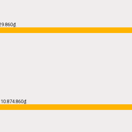
229.860₫.
à: 10.874.860₫.