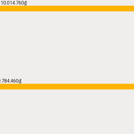
à: 10.014.760₫.
 9.784.460₫.