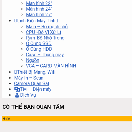
Màn hình 22″
Màn hình 24″
Màn hình 27″
Linh Kiện Máy Tính
Main – Bo mạch chủ
CPU -Bộ Vi Xử Lí
Ram-Bộ Nhớ Trong
Ổ Cứng SSD
Ổ Cứng HDD
Case – Thùng máy
Nguồn
VGA – CARD MÀN HÌNH
Thiết Bị Mạng, Wifi
Máy In – Scan
Camera Quan Sát
Tivi – Điện máy
Dịch Vụ
CÓ THỂ BẠN QUAN TÂM
-6%