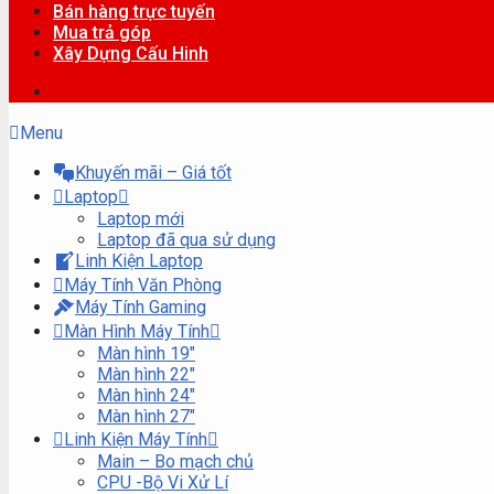
Bán hàng trực tuyến
Mua trả góp
Xây Dựng Cấu Hinh
Menu
Khuyến mãi – Giá tốt
Laptop
Laptop mới
Laptop đã qua sử dụng
Linh Kiện Laptop
Máy Tính Văn Phòng
Máy Tính Gaming
Màn Hình Máy Tính
Màn hình 19″
Màn hình 22″
Màn hình 24″
Màn hình 27″
Linh Kiện Máy Tính
Main – Bo mạch chủ
CPU -Bộ Vi Xử Lí