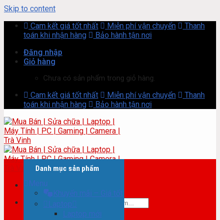
Skip to content
Cam kết giá tốt nhất
Miễn phí vận chuyển
Thanh
toán khi nhận hàng
Bảo hành tận nơi
Đăng nhập
Giỏ hàng
Chưa có sản phẩm trong giỏ hàng.
Cam kết giá tốt nhất
Miễn phí vận chuyển
Thanh
toán khi nhận hàng
Bảo hành tận nơi
Danh mục sản phẩm
Menu
Khuyến mãi – Giá tốt
Tìm kiếm:
Laptop
Laptop mới