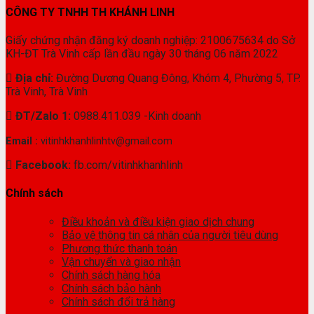
CÔNG TY TNHH TH KHÁNH LINH
Giấy chứng nhận đăng ký doanh nghiệp: 2100675634 do Sở
KH-ĐT Trà Vinh cấp lần đầu ngày 30 tháng 06 năm 2022
Địa chỉ:
Đường Dương Quang Đông, Khóm 4, Phường 5, TP.
Trà Vinh, Trà Vinh
ĐT/Zalo 1:
0988.411.039 -Kinh doanh
Email :
vitinhkhanhlinhtv@gmail.com
Facebook:
fb.com/vitinhkhanhlinh
Chính sách
Điều khoản và điều kiện giao dịch chung
Bảo vệ thông tin cá nhân của người tiêu dùng
Phương thức thanh toán
Vận chuyển và giao nhận
Chính sách hàng hóa
Chính sách bảo hành
Chính sách đổi trả hàng