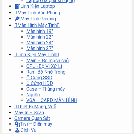
Laptop đã qua sử dụng
Linh Kiện Laptop
Máy Tính Văn Phòng
Máy Tính Gaming
Màn Hình Máy Tính
Màn hình 19″
Màn hình 22″
Màn hình 24″
Màn hình 27″
Linh Kiện Máy Tính
Main – Bo mạch chủ
CPU -Bộ Vi Xử Lí
Ram-Bộ Nhớ Trong
Ổ Cứng SSD
Ổ Cứng HDD
Case – Thùng máy
Nguồn
VGA – CARD MÀN HÌNH
Thiết Bị Mạng, Wifi
Máy In – Scan
Camera Quan Sát
Tivi – Điện máy
Dịch Vụ