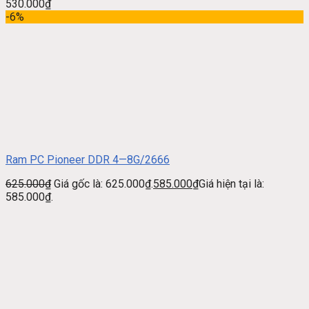
530.000
₫
-6%
Ram PC Pioneer DDR 4—8G/2666
625.000
₫
Giá gốc là: 625.000₫.
585.000
₫
Giá hiện tại là:
585.000₫.