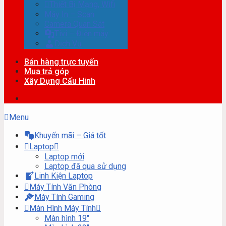
Thiết Bị Mạng, Wifi
Máy In – Scan
Camera Quan Sát
Tivi – Điện máy
Dịch Vụ
Bán hàng trực tuyến
Mua trả góp
Xây Dựng Cấu Hinh
Menu
Khuyến mãi – Giá tốt
Laptop
Laptop mới
Laptop đã qua sử dụng
Linh Kiện Laptop
Máy Tính Văn Phòng
Máy Tính Gaming
Màn Hình Máy Tính
Màn hình 19″