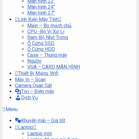
Màn hình 22″
Màn hình 24″
Màn hình 27″
Linh Kiện Máy Tính
Main – Bo mạch chủ
CPU -Bộ Vi Xử Lí
Ram-Bộ Nhớ Trong
Ổ Cứng SSD
Ổ Cứng HDD
Case – Thùng máy
Nguồn
VGA – CARD MÀN HÌNH
Thiết Bị Mạng, Wifi
Máy In – Scan
Camera Quan Sát
Tivi – Điện máy
Dịch Vụ
Menu
Khuyến mãi – Giá tốt
Laptop
Laptop mới