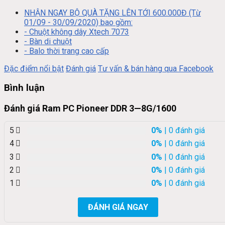
NHẬN NGAY BỘ QUÀ TẶNG LÊN TỚI 600.000Đ (Từ
01/09 - 30/09/2020) bao gồm:
- Chuột không dây Xtech 7073
- Bàn di chuột
- Balo thời trang cao cấp
Đặc điểm nổi bật
Đánh giá
Tư vấn & bán hàng qua Facebook
Bình luận
Đánh giá Ram PC Pioneer DDR 3—8G/1600
5
0%
| 0 đánh giá
4
0%
| 0 đánh giá
3
0%
| 0 đánh giá
2
0%
| 0 đánh giá
1
0%
| 0 đánh giá
ĐÁNH GIÁ NGAY