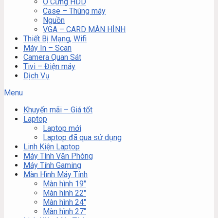
Ổ Cứng HDD
Case – Thùng máy
Nguồn
VGA – CARD MÀN HÌNH
Thiết Bị Mạng, Wifi
Máy In – Scan
Camera Quan Sát
Tivi – Điện máy
Dịch Vụ
Menu
Khuyến mãi – Giá tốt
Laptop
Laptop mới
Laptop đã qua sử dụng
Linh Kiện Laptop
Máy Tính Văn Phòng
Máy Tính Gaming
Màn Hình Máy Tính
Màn hình 19″
Màn hình 22″
Màn hình 24″
Màn hình 27″