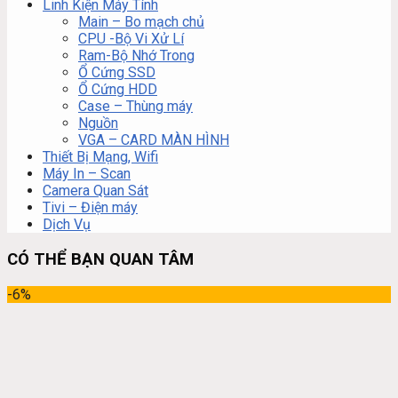
Linh Kiện Máy Tính
Main – Bo mạch chủ
CPU -Bộ Vi Xử Lí
Ram-Bộ Nhớ Trong
Ổ Cứng SSD
Ổ Cứng HDD
Case – Thùng máy
Nguồn
VGA – CARD MÀN HÌNH
Thiết Bị Mạng, Wifi
Máy In – Scan
Camera Quan Sát
Tivi – Điện máy
Dịch Vụ
CÓ THỂ BẠN QUAN TÂM
-6%