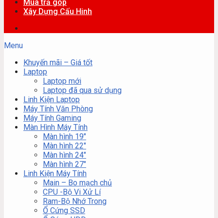
Mua trả góp
Xây Dựng Cấu Hinh
Menu
Khuyến mãi – Giá tốt
Laptop
Laptop mới
Laptop đã qua sử dụng
Linh Kiện Laptop
Máy Tính Văn Phòng
Máy Tính Gaming
Màn Hình Máy Tính
Màn hình 19″
Màn hình 22″
Màn hình 24″
Màn hình 27″
Linh Kiện Máy Tính
Main – Bo mạch chủ
CPU -Bộ Vi Xử Lí
Ram-Bộ Nhớ Trong
Ổ Cứng SSD