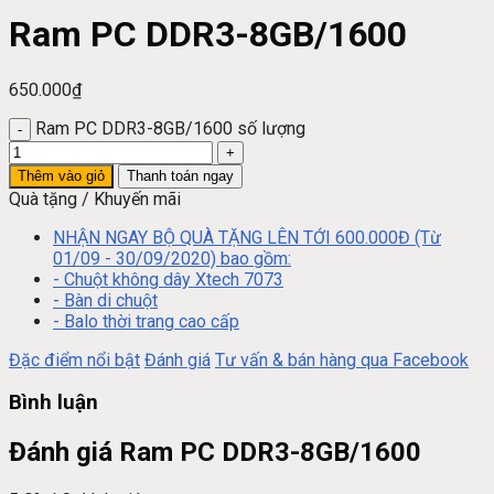
Ram PC DDR3-8GB/1600
650.000
₫
Ram PC DDR3-8GB/1600 số lượng
Thêm vào giỏ
Thanh toán ngay
Quà tặng / Khuyến mãi
NHẬN NGAY BỘ QUÀ TẶNG LÊN TỚI 600.000Đ (Từ
01/09 - 30/09/2020) bao gồm:
- Chuột không dây Xtech 7073
- Bàn di chuột
- Balo thời trang cao cấp
Đặc điểm nổi bật
Đánh giá
Tư vấn & bán hàng qua Facebook
Bình luận
Đánh giá Ram PC DDR3-8GB/1600