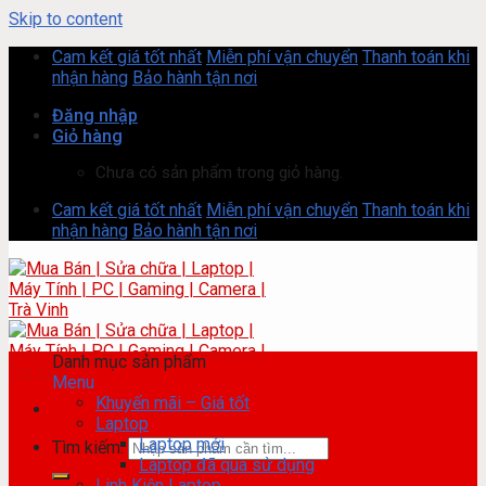
Skip to content
Cam kết giá tốt nhất
Miễn phí vận chuyển
Thanh toán khi
nhận hàng
Bảo hành tận nơi
Đăng nhập
Giỏ hàng
Chưa có sản phẩm trong giỏ hàng.
Cam kết giá tốt nhất
Miễn phí vận chuyển
Thanh toán khi
nhận hàng
Bảo hành tận nơi
Danh mục sản phẩm
Menu
Khuyến mãi – Giá tốt
Laptop
Laptop mới
Tìm kiếm:
Laptop đã qua sử dụng
Linh Kiện Laptop