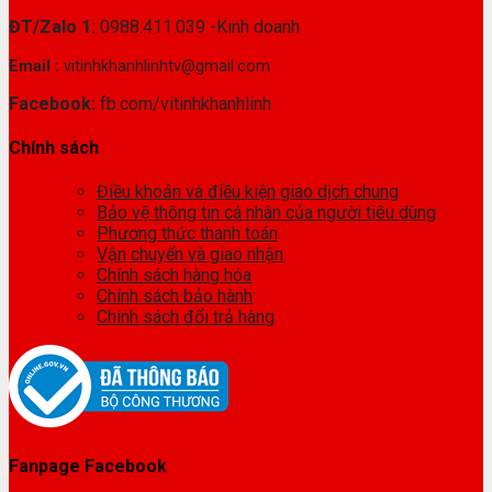
ĐT/Zalo 1:
0988.411.039 -Kinh doanh
Email :
vitinhkhanhlinhtv@gmail.com
Facebook:
fb.com/vitinhkhanhlinh
Chính sách
Điều khoản và điều kiện giao dịch chung
Bảo vệ thông tin cá nhân của người tiêu dùng
Phương thức thanh toán
Vận chuyển và giao nhận
Chính sách hàng hóa
Chính sách bảo hành
Chính sách đổi trả hàng
Fanpage Facebook