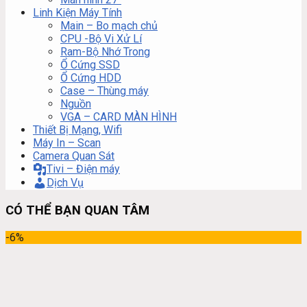
Linh Kiện Máy Tính
Main – Bo mạch chủ
CPU -Bộ Vi Xử Lí
Ram-Bộ Nhớ Trong
Ổ Cứng SSD
Ổ Cứng HDD
Case – Thùng máy
Nguồn
VGA – CARD MÀN HÌNH
Thiết Bị Mạng, Wifi
Máy In – Scan
Camera Quan Sát
Tivi – Điện máy
Dịch Vụ
CÓ THỂ BẠN QUAN TÂM
-6%