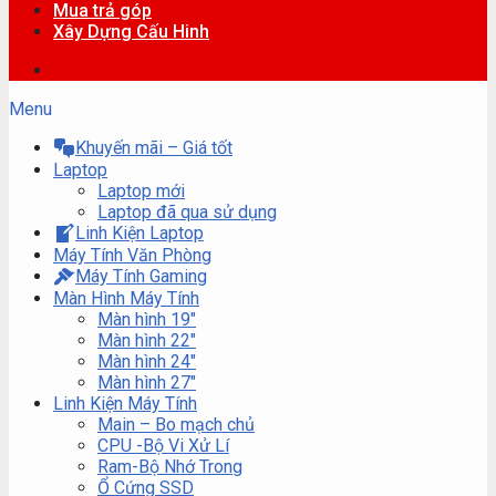
Mua trả góp
Xây Dựng Cấu Hinh
Menu
Khuyến mãi – Giá tốt
Laptop
Laptop mới
Laptop đã qua sử dụng
Linh Kiện Laptop
Máy Tính Văn Phòng
Máy Tính Gaming
Màn Hình Máy Tính
Màn hình 19″
Màn hình 22″
Màn hình 24″
Màn hình 27″
Linh Kiện Máy Tính
Main – Bo mạch chủ
CPU -Bộ Vi Xử Lí
Ram-Bộ Nhớ Trong
Ổ Cứng SSD