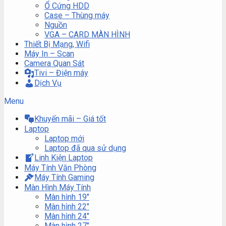
Ổ Cứng HDD
Case – Thùng máy
Nguồn
VGA – CARD MÀN HÌNH
Thiết Bị Mạng, Wifi
Máy In – Scan
Camera Quan Sát
Tivi – Điện máy
Dịch Vụ
Menu
Khuyến mãi – Giá tốt
Laptop
Laptop mới
Laptop đã qua sử dụng
Linh Kiện Laptop
Máy Tính Văn Phòng
Máy Tính Gaming
Màn Hình Máy Tính
Màn hình 19″
Màn hình 22″
Màn hình 24″
Màn hình 27″