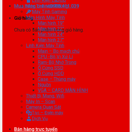
Linh Kiện Laptop
Mua hàng online
Máy Tính Văn Phòng
0988.411.039
Máy Tính Gaming
Màn Hình Máy Tính
Giỏ hàng
Màn hình 19″
Màn hình 22″
Chưa có sản phẩm trong giỏ hàng.
Màn hình 24″
Màn hình 27″
Linh Kiện Máy Tính
Main – Bo mạch chủ
CPU -Bộ Vi Xử Lí
Ram-Bộ Nhớ Trong
Ổ Cứng SSD
Ổ Cứng HDD
Case – Thùng máy
Nguồn
VGA – CARD MÀN HÌNH
Thiết Bị Mạng, Wifi
Máy In – Scan
Camera Quan Sát
Tivi – Điện máy
Dịch Vụ
Bán hàng trực tuyến