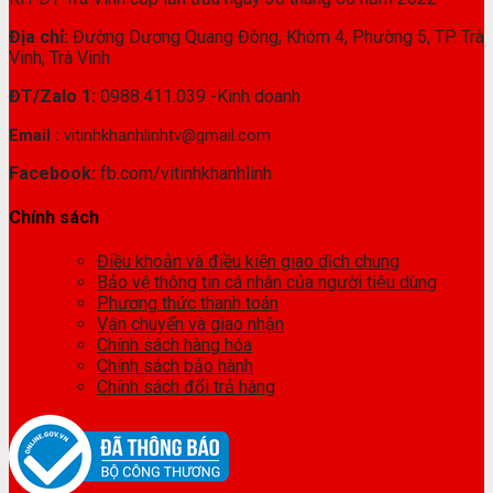
Địa chỉ:
Đường Dương Quang Đông, Khóm 4, Phường 5, TP. Trà
Vinh, Trà Vinh
ĐT/Zalo 1:
0988.411.039 -Kinh doanh
Email :
vitinhkhanhlinhtv@gmail.com
Facebook:
fb.com/vitinhkhanhlinh
Chính sách
Điều khoản và điều kiện giao dịch chung
Bảo vệ thông tin cá nhân của người tiêu dùng
Phương thức thanh toán
Vận chuyển và giao nhận
Chính sách hàng hóa
Chính sách bảo hành
Chính sách đổi trả hàng