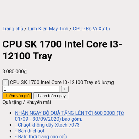
Trang chủ
/
Linh Kiện Máy Tính
/
CPU -Bộ Vi Xử Lí
CPU SK 1700 Intel Core I3-
12100 Tray
3.080.000
₫
CPU SK 1700 Intel Core I3-12100 Tray số lượng
Thêm vào giỏ
Thanh toán ngay
Quà tặng / Khuyến mãi
NHẬN NGAY BỘ QUÀ TẶNG LÊN TỚI 600.000Đ (Từ
01/09 - 30/09/2020) bao gồm:
- Chuột không dây Xtech 7073
- Bàn di chuột
- Balo thời trang cao cấp