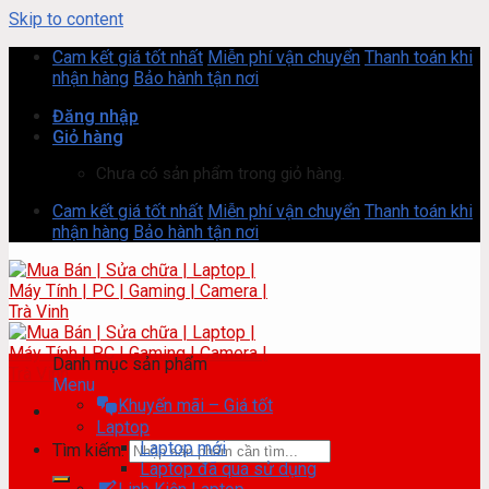
Skip to content
Cam kết giá tốt nhất
Miễn phí vận chuyển
Thanh toán khi
nhận hàng
Bảo hành tận nơi
Đăng nhập
Giỏ hàng
Chưa có sản phẩm trong giỏ hàng.
Cam kết giá tốt nhất
Miễn phí vận chuyển
Thanh toán khi
nhận hàng
Bảo hành tận nơi
Danh mục sản phẩm
Menu
Khuyến mãi – Giá tốt
Laptop
Laptop mới
Tìm kiếm:
Laptop đã qua sử dụng