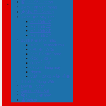
Linh Kiện Laptop
Máy Tính Văn Phòng
Máy Tính Gaming
Màn Hình Máy Tính
Màn hình 19″
Màn hình 22″
Màn hình 24″
Màn hình 27″
Linh Kiện Máy Tính
Main – Bo mạch chủ
CPU -Bộ Vi Xử Lí
Ram-Bộ Nhớ Trong
Ổ Cứng SSD
Ổ Cứng HDD
Case – Thùng máy
Nguồn
VGA – CARD MÀN HÌNH
Thiết Bị Mạng, Wifi
Máy In – Scan
Camera Quan Sát
Tivi – Điện máy
Dịch Vụ