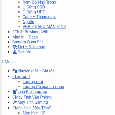
Ram-Bộ Nhớ Trong
Ổ Cứng SSD
Ổ Cứng HDD
Case – Thùng máy
Nguồn
VGA – CARD MÀN HÌNH
Thiết Bị Mạng, Wifi
Máy In – Scan
Camera Quan Sát
Tivi – Điện máy
Dịch Vụ
Menu
Khuyến mãi – Giá tốt
Laptop
Laptop mới
Laptop đã qua sử dụng
Linh Kiện Laptop
Máy Tính Văn Phòng
Máy Tính Gaming
Màn Hình Máy Tính
Màn hình 19″