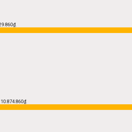
229.860₫.
à: 10.874.860₫.