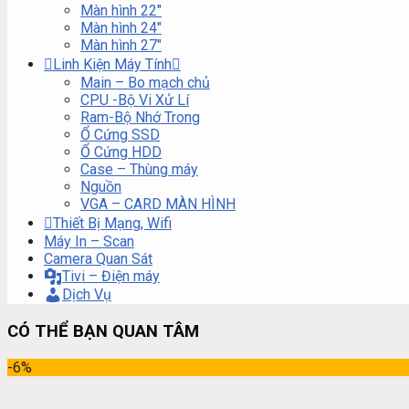
Màn hình 22″
Màn hình 24″
Màn hình 27″
Linh Kiện Máy Tính
Main – Bo mạch chủ
CPU -Bộ Vi Xử Lí
Ram-Bộ Nhớ Trong
Ổ Cứng SSD
Ổ Cứng HDD
Case – Thùng máy
Nguồn
VGA – CARD MÀN HÌNH
Thiết Bị Mạng, Wifi
Máy In – Scan
Camera Quan Sát
Tivi – Điện máy
Dịch Vụ
CÓ THỂ BẠN QUAN TÂM
-6%