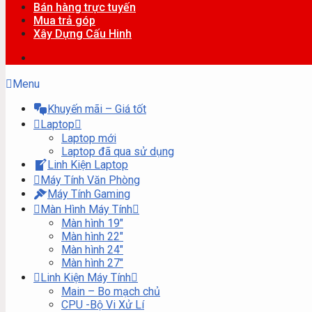
Bán hàng trực tuyến
Mua trả góp
Xây Dựng Cấu Hinh
Menu
Khuyến mãi – Giá tốt
Laptop
Laptop mới
Laptop đã qua sử dụng
Linh Kiện Laptop
Máy Tính Văn Phòng
Máy Tính Gaming
Màn Hình Máy Tính
Màn hình 19″
Màn hình 22″
Màn hình 24″
Màn hình 27″
Linh Kiện Máy Tính
Main – Bo mạch chủ
CPU -Bộ Vi Xử Lí