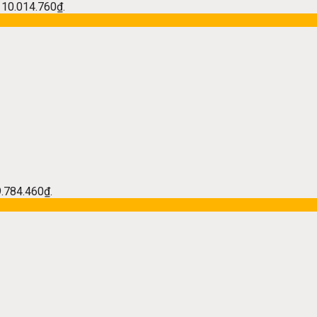
à: 10.014.760₫.
 9.784.460₫.