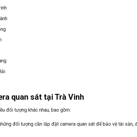
vinh
hành
ong
n
ang
Hải
ra quan sát tại Trà Vinh
iều đối tượng khác nhau, bao gồm:
à những đối tượng cần lắp đặt camera quan sát để bảo vệ tài sản