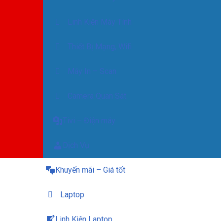
Linh Kiện Máy Tính
Thiết Bị Mạng, Wifi
Máy In – Scan
Camera Quan Sát
Tivi – Điện máy
Dịch Vụ
Khuyến mãi – Giá tốt
Laptop
Linh Kiện Laptop