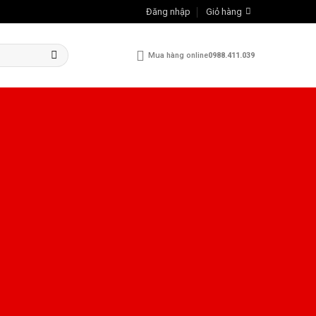
Đăng nhập
Giỏ hàng
Mua hàng online
0988.411.039