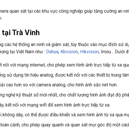
era quan sát tại các khu vực công nghiệp giúp tăng cường an nin
h
 tại Trà Vinh
g các hệ thống an ninh và giám sát, tùy thuộc vào mục đích sử dụ
ượng tại Việt Nam như :
Dahua
,
Kbvision
,
Hikvision
, Imou… Dưới đ
t nối với mạng internet, cho phép xem hình ảnh trực tiếp từ xa qua
ng sử dụng tín hiệu analog, được kết nối với các thiết bị trung t
ải cao hơn so với camera analog, cho hình ảnh sắc nét hơn.
 nghệ kỹ thuật số mới nhất, cho chất lượng hình ảnh đạt độ phân
y, kết nối với mạng wifi để xem hình ảnh trực tiếp từ xa.
i không dây, có thể được điều khiển và xem hình ảnh từ xa qua mạ
 toàn cảnh, cho phép quay quanh và quan sát mọi góc độ một cách