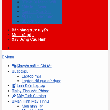
Thiết Bị Mạng, Wifi
Máy In – Scan
Camera Quan Sát
Tivi – Điện máy
Dịch Vụ
Bán hàng trực tuyến
Mua trả góp
Xây Dựng Cấu Hinh
Menu
Khuyến mãi – Giá tốt
Laptop
Laptop mới
Laptop đã qua sử dụng
Linh Kiện Laptop
Máy Tính Văn Phòng
Máy Tính Gaming
Màn Hình Máy Tính
Màn hình 19″