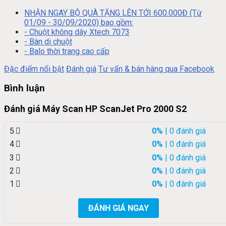
NHẬN NGAY BỘ QUÀ TẶNG LÊN TỚI 600.000Đ (Từ
01/09 - 30/09/2020) bao gồm:
- Chuột không dây Xtech 7073
- Bàn di chuột
- Balo thời trang cao cấp
Đặc điểm nổi bật
Đánh giá
Tư vấn & bán hàng qua Facebook
Bình luận
Đánh giá Máy Scan HP ScanJet Pro 2000 S2
5
0%
| 0 đánh giá
4
0%
| 0 đánh giá
3
0%
| 0 đánh giá
2
0%
| 0 đánh giá
1
0%
| 0 đánh giá
ĐÁNH GIÁ NGAY