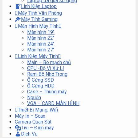
Laptop đã qua sử dụng
Linh Kiện Laptop
Máy Tính Văn Phòng
Máy Tính Gaming
Màn Hình Máy Tính
Màn hình 19″
Màn hình 22″
Màn hình 24″
Màn hình 27″
Linh Kiện Máy Tính
Main – Bo mạch chủ
CPU -Bộ Vi Xử Lí
Ram-Bộ Nhớ Trong
Ổ Cứng SSD
Ổ Cứng HDD
Case – Thùng máy
Nguồn
VGA – CARD MÀN HÌNH
Thiết Bị Mạng, Wifi
Máy In – Scan
Camera Quan Sát
Tivi – Điện máy
Dịch Vụ