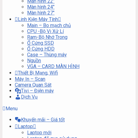
Màn hình 22″
Màn hình 24″
Màn hình 27″
Linh Kiện Máy Tính
Main – Bo mạch chủ
CPU -Bộ Vi Xử Lí
Ram-Bộ Nhớ Trong
Ổ Cứng SSD
Ổ Cứng HDD
Case – Thùng máy
Nguồn
VGA – CARD MÀN HÌNH
Thiết Bị Mạng, Wifi
Máy In – Scan
Camera Quan Sát
Tivi – Điện máy
Dịch Vụ
Menu
Khuyến mãi – Giá tốt
Laptop
Laptop mới