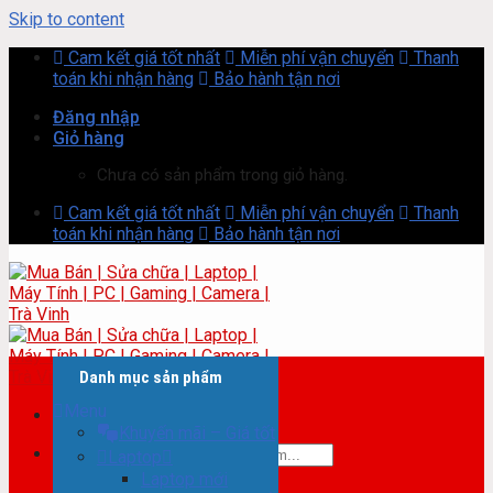
Skip to content
Cam kết giá tốt nhất
Miễn phí vận chuyển
Thanh
toán khi nhận hàng
Bảo hành tận nơi
Đăng nhập
Giỏ hàng
Chưa có sản phẩm trong giỏ hàng.
Cam kết giá tốt nhất
Miễn phí vận chuyển
Thanh
toán khi nhận hàng
Bảo hành tận nơi
Danh mục sản phẩm
Menu
Khuyến mãi – Giá tốt
Tìm kiếm:
Laptop
Laptop mới