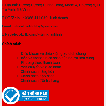
Địa chỉ:
Đường Dương Quang Đông, Khóm 4, Phường 5, TP.
Trà Vinh, Trà Vinh
ĐT/Zalo 1:
0988.411.039 -Kinh doanh
Email :
vitinhkhanhlinhtv@gmail.com
Facebook:
fb.com/vitinhkhanhlinh
Chính sách
Điều khoản và điều kiện giao dịch chung
Bảo vệ thông tin cá nhân của người tiêu dùng
Phương thức thanh toán
Vận chuyển và giao nhận
Chính sách hàng hóa
Chính sách bảo hành
Chính sách đổi trả hàng