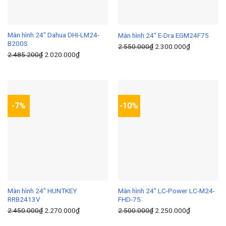
Màn hình 24″ Dahua DHI-LM24-
Màn hình 24″ E-Dra EGM24F75
B200S
2.550.000
₫
Giá
2.300.000
₫
Giá
2.485.200
₫
Giá
2.020.000
₫
Giá
gốc
hiện
gốc
hiện
là:
tại
là:
tại
2.550.000₫.
là:
2.485.200₫.
là:
2.300.000₫
2.020.000₫.
-7%
-10%
Màn hình 24″ HUNTKEY
Màn hình 24″ LC-Power LC-M24-
RRB2413V
FHD-75
2.450.000
₫
Giá
2.270.000
₫
Giá
2.500.000
₫
Giá
2.250.000
₫
Giá
gốc
hiện
gốc
hiện