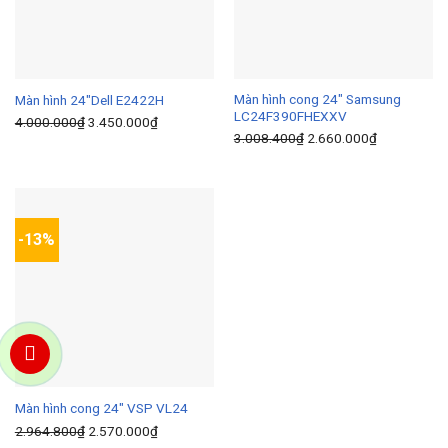
Màn hình cong 24″ Samsung
Màn hình 24″Dell E2422H
LC24F390FHEXXV
4.000.000
₫
Giá
3.450.000
₫
Giá
3.008.400
₫
Giá
2.660.000
₫
Giá
gốc
hiện
gốc
hiện
là:
tại
là:
tại
4.000.000₫.
là:
3.008.400₫.
là:
3.450.000₫.
2.660.000₫
-13%
Màn hình cong 24″ VSP VL24
2.964.800
₫
Giá
2.570.000
₫
Giá