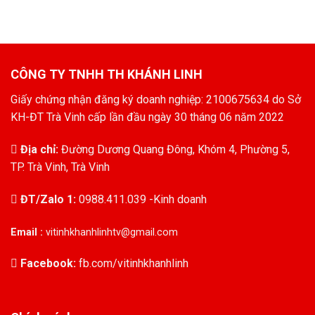
gốc
hiện
là:
tại
2.964.800₫.
là:
2.570.000₫.
CÔNG TY TNHH TH KHÁNH LINH
Giấy chứng nhận đăng ký doanh nghiệp: 2100675634 do Sở
KH-ĐT Trà Vinh cấp lần đầu ngày 30 tháng 06 năm 2022
Địa chỉ:
Đường Dương Quang Đông, Khóm 4, Phường 5,
TP. Trà Vinh, Trà Vinh
ĐT/Zalo 1:
0988.411.039 -Kinh doanh
Email :
vitinhkhanhlinhtv@gmail.com
Facebook:
fb.com/vitinhkhanhlinh