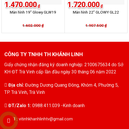
1.470.000
1.720.000
₫
₫
Màn hình 19″ Glowy GLW19
Màn hình 22″ GLOWY GL22
1.602.000
Giá
Giá
1.907.500
Giá
Giá
₫
₫
gốc
hiện
gốc
hiện
là:
tại
là:
tại
1.602.000₫.
là:
1.907.500₫.
là:
1.470.000₫.
1.720.000₫.
CÔNG TY TNHH TH KHÁNH LINH
Giấy chứng nhận đăng ký doanh nghiệp: 2100675634 do Sở
KH-ĐT Trà Vinh cấp lần đầu ngày 30 tháng 06 năm 2022
Địa chỉ:
Đường Dương Quang Đông, Khóm 4, Phường 5,
TP. Trà Vinh, Trà Vinh
ĐT/Zalo 1:
0988.411.039 -Kinh doanh
Email :
vitinhkhanhlinhtv@gmail.com