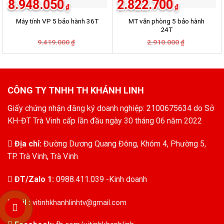
8.948.050
2.822.700
₫
₫
MT văn phòng 5 bảo hành
Máy tính VP 5 bảo hành 36T
24T
9.419.000
Giá
Giá
2.910.000
Giá
Giá
₫
₫
gốc
hiện
gốc
hiện
là:
tại
là:
tại
9.419.000₫.
là:
2.910.000₫.
là:
8.948.050₫.
2.822.700₫.
CÔNG TY TNHH TH KHÁNH LINH
Giấy chứng nhận đăng ký doanh nghiệp: 2100675634 do Sở
KH-ĐT Trà Vinh cấp lần đầu ngày 30 tháng 06 năm 2022
Địa chỉ:
Đường Dương Quang Đông, Khóm 4, Phường 5,
TP. Trà Vinh, Trà Vinh
ĐT/Zalo 1:
0988.411.039 -Kinh doanh
Email :
vitinhkhanhlinhtv@gmail.com