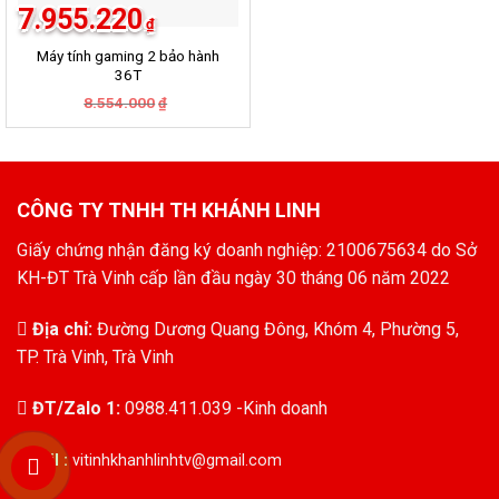
7.955.220
₫
Máy tính gaming 2 bảo hành
36T
8.554.000
Giá
Giá
₫
gốc
hiện
là:
tại
8.554.000₫.
là:
7.955.220₫.
CÔNG TY TNHH TH KHÁNH LINH
Giấy chứng nhận đăng ký doanh nghiệp: 2100675634 do Sở
KH-ĐT Trà Vinh cấp lần đầu ngày 30 tháng 06 năm 2022
Địa chỉ:
Đường Dương Quang Đông, Khóm 4, Phường 5,
TP. Trà Vinh, Trà Vinh
ĐT/Zalo 1:
0988.411.039 -Kinh doanh
Email :
vitinhkhanhlinhtv@gmail.com